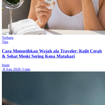
Terbaru
Tips
Cara Memutihkan Wajah ala Traveler: Kulit Cerah
& Sehat Meski Sering Kena Matahari
bram
·
8 Agu 2026
·
3 min