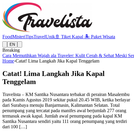
Food
Misteri
Tips
Travel
Unik
🚢
Tiket Kapal
🏝️
Paket Wisata
EN
Breaking
Cara Memutihkan Wajah ala Traveler: Kulit Cerah & Sehat Meski Se
Home
›
Catat! Lima Langkah Jika Kapal Tenggelam
Catat! Lima Langkah Jika Kapal
Tenggelam
Travelista – KM Santika Nusantara terbakar di perairan Masalembu
pada Kamis Agustus 2019 sekitar pukul 20.45 WIB, ketika berlayar
dari Surabaya menuju Banjarmasin, Kalimantan Selatan. Total
penumpang yang tercatat pada manifes awal berjumlah 277 orang
termasuk awak kapal. Jumlah awal penumpang pada kapal KM
Santika Nusantara sendiri yaitu 111 orang penumpang yang terdiri
dari 100 […]