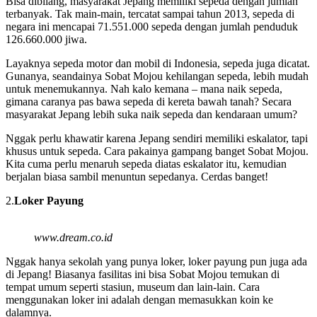
Bisa dibilang, masyarakat Jepang memiliki sepeda dengan jumlah
terbanyak. Tak main-main, tercatat sampai tahun 2013, sepeda di
negara ini mencapai 71.551.000 sepeda dengan jumlah penduduk
126.660.000 jiwa.
Layaknya sepeda motor dan mobil di Indonesia, sepeda juga dicatat.
Gunanya, seandainya Sobat Mojou kehilangan sepeda, lebih mudah
untuk menemukannya. Nah kalo kemana – mana naik sepeda,
gimana caranya pas bawa sepeda di kereta bawah tanah? Secara
masyarakat Jepang lebih suka naik sepeda dan kendaraan umum?
Nggak perlu khawatir karena Jepang sendiri memiliki eskalator, tapi
khusus untuk sepeda. Cara pakainya gampang banget Sobat Mojou.
Kita cuma perlu menaruh sepeda diatas eskalator itu, kemudian
berjalan biasa sambil menuntun sepedanya. Cerdas banget!
2.
Loker Payung
www.dream.co.id
Nggak hanya sekolah yang punya loker, loker payung pun juga ada
di Jepang! Biasanya fasilitas ini bisa Sobat Mojou temukan di
tempat umum seperti stasiun, museum dan lain-lain. Cara
menggunakan loker ini adalah dengan memasukkan koin ke
dalamnya.