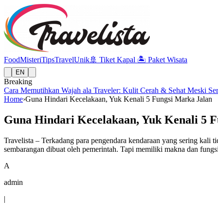
Food
Misteri
Tips
Travel
Unik
🚢
Tiket Kapal
🏝️
Paket Wisata
EN
Breaking
Cara Memutihkan Wajah ala Traveler: Kulit Cerah & Sehat Meski Se
Home
›
Guna Hindari Kecelakaan, Yuk Kenali 5 Fungsi Marka Jalan
Guna Hindari Kecelakaan, Yuk Kenali 5 F
Travelista – Terkadang para pengendara kendaraan yang sering kali ti
sembarangan dibuat oleh pemerintah. Tapi memiliki makna dan fungsi t
A
admin
|