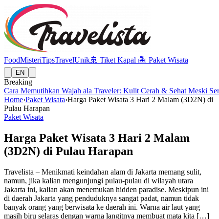
Food
Misteri
Tips
Travel
Unik
🚢
Tiket Kapal
🏝️
Paket Wisata
EN
Breaking
Cara Memutihkan Wajah ala Traveler: Kulit Cerah & Sehat Meski Se
Home
›
Paket Wisata
›
Harga Paket Wisata 3 Hari 2 Malam (3D2N) di
Pulau Harapan
Paket Wisata
Harga Paket Wisata 3 Hari 2 Malam
(3D2N) di Pulau Harapan
Travelista – Menikmati keindahan alam di Jakarta memang sulit,
namun, jika kalian mengunjungi pulau-pulau di wilayah utara
Jakarta ini, kalian akan menemukan hidden paradise. Meskipun ini
di daerah Jakarta yang penduduknya sangat padat, namun tidak
banyak orang yang berwisata ke daerah ini. Warna air laut yang
masih biru selaras dengan warna langitnya membuat mata kita […]