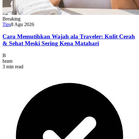
Breaking
Tips
8 Agu 2026
Cara Memutihkan Wajah ala Traveler: Kulit Cerah
& Sehat Meski Sering Kena Matahari
B
bram
3 min read