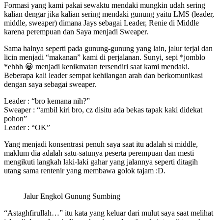
Formasi yang kami pakai sewaktu mendaki mungkin udah sering
kalian dengar jika kalian sering mendaki gunung yaitu LMS (leader,
middle, sweaper) dimana Jays sebagai Leader, Renie di Middle
karena perempuan dan Saya menjadi Sweaper.
Sama halnya seperti pada gunung-gunung yang lain, jalur terjal dan
licin menjadi “makanan” kami di perjalanan. Sunyi, sepi *jomblo
*ehhh 😀 menjadi kenikmatan tersendiri saat kami mendaki.
Beberapa kali leader sempat kehilangan arah dan berkomunikasi
dengan saya sebagai sweaper.
Leader : “bro kemana nih?”
Sweaper : “ambil kiri bro, cz disitu ada bekas tapak kaki didekat
pohon”
Leader : “OK”
Yang menjadi konsentrasi penuh saya saat itu adalah si middle,
maklum dia adalah satu-satunya peserta perempuan dan mesti
mengikuti langkah laki-laki gahar yang jalannya seperti ditagih
utang sama rentenir yang membawa golok tajam :D.
Jalur Engkol Gunung Sumbing
“Astaghfirullah…” itu kata yang keluar dari mulut saya saat melihat