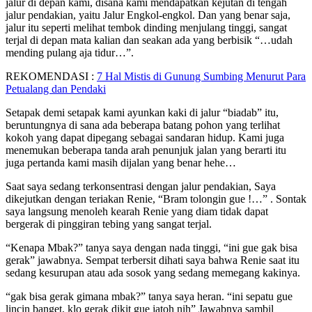
jalur di depan kami, disana kami mendapatkan kejutan di tengah
jalur pendakian, yaitu Jalur Engkol-engkol. Dan yang benar saja,
jalur itu seperti melihat tembok dinding menjulang tinggi, sangat
terjal di depan mata kalian dan seakan ada yang berbisik “…udah
mending pulang aja tidur…”.
REKOMENDASI :
7 Hal Mistis di Gunung Sumbing Menurut Para
Petualang dan Pendaki
Setapak demi setapak kami ayunkan kaki di jalur “biadab” itu,
beruntungnya di sana ada beberapa batang pohon yang terlihat
kokoh yang dapat dipegang sebagai sandaran hidup. Kami juga
menemukan beberapa tanda arah penunjuk jalan yang berarti itu
juga pertanda kami masih dijalan yang benar hehe…
Saat saya sedang terkonsentrasi dengan jalur pendakian, Saya
dikejutkan dengan teriakan Renie, “Bram tolongin gue !…” . Sontak
saya langsung menoleh kearah Renie yang diam tidak dapat
bergerak di pinggiran tebing yang sangat terjal.
“Kenapa Mbak?” tanya saya dengan nada tinggi, “ini gue gak bisa
gerak” jawabnya. Sempat terbersit dihati saya bahwa Renie saat itu
sedang kesurupan atau ada sosok yang sedang memegang kakinya.
“gak bisa gerak gimana mbak?” tanya saya heran. “ini sepatu gue
lincin banget, klo gerak dikit gue jatoh nih” Jawabnya sambil