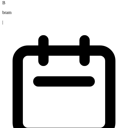
B
bram
|