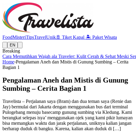
Food
Misteri
Tips
Travel
Unik
🚢
Tiket Kapal
🏝️
Paket Wisata
EN
Breaking
Cara Memutihkan Wajah ala Traveler: Kulit Cerah & Sehat Meski Se
Home
›
Pengalaman Aneh dan Mistis di Gunung Sumbing – Cerita
Bagian 1
Pengalaman Aneh dan Mistis di Gunung
Sumbing – Cerita Bagian 1
Travelista – Perjalanan saya (Bram) dan dua teman saya (Renie dan
Jay) bermulai dari Jakarta dengan menggunakan bus dari terminal
Pulogebang menuju basecamp gunung sumbing via Kledung. Kami
berangkat selepas isya’ menggunakan ojek yang kami pikir lumayan
bisa memangkas waktu dan jarak perjalanan, uniknya kalian jangan
berharap duduk di bangku. Karena, kalian akan duduk di […]