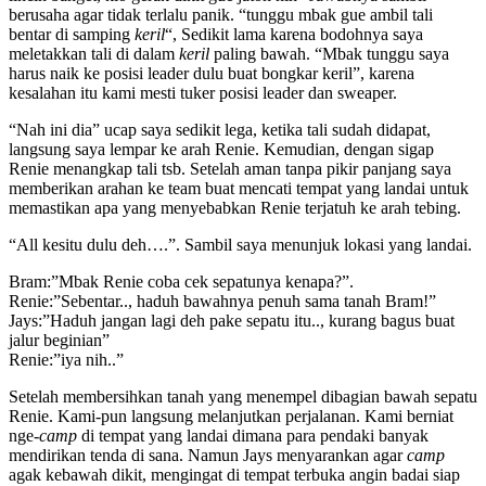
berusaha agar tidak terlalu panik. “tunggu mbak gue ambil tali
bentar di samping
keril
“, Sedikit lama karena bodohnya saya
meletakkan tali di dalam
keril
paling bawah. “Mbak tunggu saya
harus naik ke posisi leader dulu buat bongkar keril”, karena
kesalahan itu kami mesti tuker posisi leader dan sweaper.
“Nah ini dia” ucap saya sedikit lega, ketika tali sudah didapat,
langsung saya lempar ke arah Renie. Kemudian, dengan sigap
Renie menangkap tali tsb. Setelah aman tanpa pikir panjang saya
memberikan arahan ke team buat mencati tempat yang landai untuk
memastikan apa yang menyebabkan Renie terjatuh ke arah tebing.
“All kesitu dulu deh….”. Sambil saya menunjuk lokasi yang landai.
Bram:”Mbak Renie coba cek sepatunya kenapa?”.
Renie:”Sebentar.., haduh bawahnya penuh sama tanah Bram!”
Jays:”Haduh jangan lagi deh pake sepatu itu.., kurang bagus buat
jalur beginian”
Renie:”iya nih..”
Setelah membersihkan tanah yang menempel dibagian bawah sepatu
Renie. Kami-pun langsung melanjutkan perjalanan. Kami berniat
nge-
camp
di tempat yang landai dimana para pendaki banyak
mendirikan tenda di sana. Namun Jays menyarankan agar
camp
agak kebawah dikit, mengingat di tempat terbuka angin badai siap