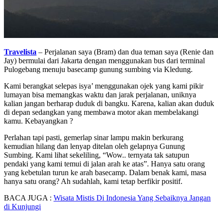
Travelista
– Perjalanan saya (Bram) dan dua teman saya (Renie dan
Jay) bermulai dari Jakarta dengan menggunakan bus dari terminal
Pulogebang menuju basecamp gunung sumbing via Kledung.
Kami berangkat selepas isya’ menggunakan ojek yang kami pikir
lumayan bisa memangkas waktu dan jarak perjalanan, uniknya
kalian jangan berharap duduk di bangku. Karena, kalian akan duduk
di depan sedangkan yang membawa motor akan membelakangi
kamu. Kebayangkan ?
Perlahan tapi pasti, gemerlap sinar lampu makin berkurang
kemudian hilang dan lenyap ditelan oleh gelapnya Gunung
Sumbing. Kami lihat sekeliling, “Wow.. ternyata tak satupun
pendaki yang kami temui di jalan arah ke atas”. Hanya satu orang
yang kebetulan turun ke arah basecamp. Dalam benak kami, masa
hanya satu orang? Ah sudahlah, kami tetap berfikir positif.
BACA JUGA :
Wisata Mistis Di Indonesia Yang Sebaiknya Jangan
di Kunjungi