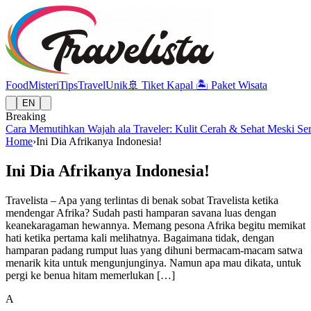
Food
Misteri
Tips
Travel
Unik
🚢
Tiket Kapal
🏝️
Paket Wisata
EN
Breaking
Cara Memutihkan Wajah ala Traveler: Kulit Cerah & Sehat Meski Se
Home
›
Ini Dia Afrikanya Indonesia!
Ini Dia Afrikanya Indonesia!
Travelista – Apa yang terlintas di benak sobat Travelista ketika
mendengar Afrika? Sudah pasti hamparan savana luas dengan
keanekaragaman hewannya. Memang pesona Afrika begitu memikat
hati ketika pertama kali melihatnya. Bagaimana tidak, dengan
hamparan padang rumput luas yang dihuni bermacam-macam satwa
menarik kita untuk mengunjunginya. Namun apa mau dikata, untuk
pergi ke benua hitam memerlukan […]
A