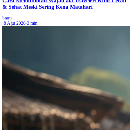
Cara Memutihkan Wajah ala Traveler: Kulit Cerah
& Sehat Meski Sering Kena Matahari
bram
·
8 Agu 2026
·
3 min