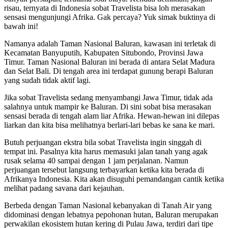
risau, ternyata di Indonesia sobat Travelista bisa loh merasakan
sensasi mengunjungi Afrika. Gak percaya? Yuk simak buktinya di
bawah ini!
Namanya adalah Taman Nasional Baluran, kawasan ini terletak di
Kecamatan Banyuputih, Kabupaten Situbondo, Provinsi Jawa
Timur. Taman Nasional Baluran ini berada di antara Selat Madura
dan Selat Bali. Di tengah area ini terdapat gunung berapi Baluran
yang sudah tidak aktif lagi.
Jika sobat Travelista sedang menyambangi Jawa Timur, tidak ada
salahnya untuk mampir ke Baluran. Di sini sobat bisa merasakan
sensasi berada di tengah alam liar Afrika. Hewan-hewan ini dilepas
liarkan dan kita bisa melihatnya berlari-lari bebas ke sana ke mari.
Butuh perjuangan ekstra bila sobat Travelista ingin singgah di
tempat ini. Pasalnya kita harus memasuki jalan tanah yang agak
rusak selama 40 sampai dengan 1 jam perjalanan. Namun
perjuangan tersebut langsung terbayarkan ketika kita berada di
Afrikanya Indonesia. Kita akan disuguhi pemandangan cantik ketika
melihat padang savana dari kejauhan.
Berbeda dengan Taman Nasional kebanyakan di Tanah Air yang
didominasi dengan lebatnya pepohonan hutan, Baluran merupakan
perwakilan ekosistem hutan kering di Pulau Jawa, terdiri dari tipe