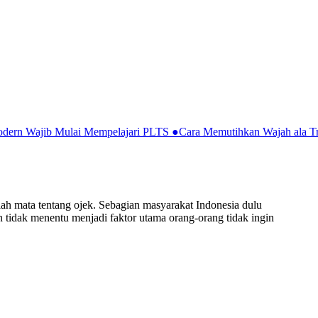
Modern Wajib Mulai Mempelajari PLTS
●
Cara Memutihkan Wajah ala Tr
lah mata tentang ojek. Sebagian masyarakat Indonesia dulu
 tidak menentu menjadi faktor utama orang-orang tidak ingin