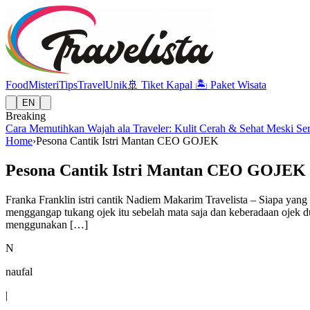
Food
Misteri
Tips
Travel
Unik
🚢
Tiket Kapal
🏝️
Paket Wisata
EN
Breaking
Cara Memutihkan Wajah ala Traveler: Kulit Cerah & Sehat Meski Se
Home
›
Pesona Cantik Istri Mantan CEO GOJEK
Pesona Cantik Istri Mantan CEO GOJEK
Franka Franklin istri cantik Nadiem Makarim Travelista – Siapa yan
menggangap tukang ojek itu sebelah mata saja dan keberadaan ojek d
menggunakan […]
N
naufal
|