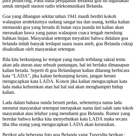
para pelancong. Pada masa penjajahan Belanda goa ini digunakan
untuk menjadi stasion radio telekomunikasi Belanda.
Goa yang dibangun sekitar tahun 1941 masih berdiri kokoh
walaupun arsitekturnya sudang sangat tua dan usang, ketika kalian
memasuki goa yang berada di hutan raya juanda ini kalian akan
merasakan hawa yang panas walaupun cuaca tengah mendung
bahkan hujan. Masyarakat setempat meyakini bahwa didalam goa
belanda inilah banyak terdapat suara suara aneh, goa Belanda cukup
disakralkan oleh masyarakat setempat.
Bila kita berkunjung ke tempat yang masih terbilang sakral tentu
akan ada aturan atau sebuah pantangan, hal ini berlaku dimanapun
kalian berada. Seperti di goa Belandapun kalian dilarang berbicara
kata “LADA”, jika kalian berkunjung kesini, jangan berani
mengucapkan kata LADA. Konon jika kalian mengucapkan kata
lada maka keburukan atau hal hal sial akan menghampiri hidup
kalian.
Lada dalam bahasa sunda berarti pedas, sebenernya nama lada
menurut masyarakat setempat merupakan nama dari salah satu tokoh
masyarakat atau leluhur yang mendiami goa Belanda. Rumor yang
beredar bahwa ketika kita menyebutkan kata LADA maka secara
tiba tiba orang yang mengucapkan LADA akan kerasukan.
Berikut ada beberapa foto goa Belanda yang Traveslita berikan :