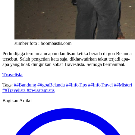
sumber foto : boombastis.com
Perlu dijaga terutama ucapan dan lisan ketika berada di goa Belanda
tersebut. Salah pengetian kata saja, dikhawatirkan takut terjadi apa-
apa yang tidak diinginkan sobat Traveslista. Semoga bermanfaat.
Travelista
Tags:
##Bandung
##goaBelanda
##InfoTips
##InfoTravel
##Misteri
##Travelista
##wisatamistis
Bagikan Artikel