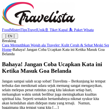
Food
Misteri
Tips
Travel
Unik
🚢
Tiket Kapal
🏝️
Paket Wisata
EN
Breaking
Cara Memutihkan Wajah ala Traveler: Kulit Cerah & Sehat Meski Se
Home
›
Bahaya! Jangan Coba Ucapkan Kata ini Ketika Masuk Goa
Belanda
Bahaya! Jangan Coba Ucapkan Kata ini
Ketika Masuk Goa Belanda
Jangan sampai salah ucap sobat! Travelista – Berkunjung ke tempat
terbuka dan menikmati udara sejuk memang sangat mengasyikan,
selain melepas penat rutinitas yang kita lakukan setiap hari,
meluangkan waktu untuk berlibur juga meningkatkan kualitas
spiritual kita. Seperti semakin bertambahnya nikmat syukur kita
akan keindahan alam didepan mata yang tersaji. Namun,
bagaimana jika tempat yang kita […]