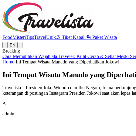
Food
Misteri
Tips
Travel
Unik
🚢
Tiket Kapal
🏝️
Paket Wisata
EN
Breaking
Cara Memutihkan Wajah ala Traveler: Kulit Cerah & Sehat Meski Se
Home
›
Ini Tempat Wisata Manado yang Diperhatikan Jokowi
Ini Tempat Wisata Manado yang Diperhat
Travelista – Presiden Joko Widodo dan Ibu Negara, Iriana berkunjun
keterangan di postingan Instagram Presiden Jokowi saat akan lepas 
A
admin
|