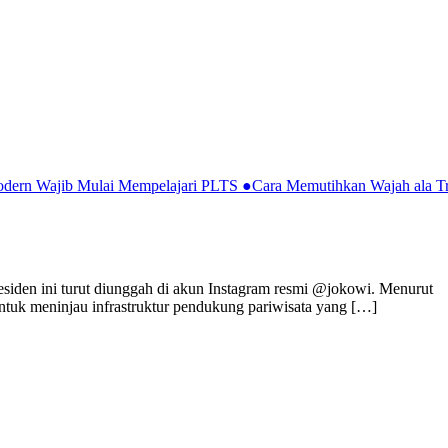
Modern Wajib Mulai Mempelajari PLTS
●
Cara Memutihkan Wajah ala Tr
esiden ini turut diunggah di akun Instagram resmi @jokowi. Menurut
untuk meninjau infrastruktur pendukung pariwisata yang […]