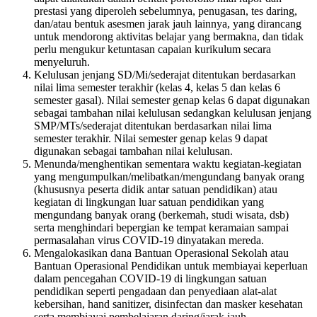
prestasi yang diperoleh sebelumnya, penugasan, tes daring,
dan/atau bentuk asesmen jarak jauh lainnya, yang dirancang
untuk mendorong aktivitas belajar yang bermakna, dan tidak
perlu mengukur ketuntasan capaian kurikulum secara
menyeluruh.
Kelulusan jenjang SD/Mi/sederajat ditentukan berdasarkan
nilai lima semester terakhir (kelas 4, kelas 5 dan kelas 6
semester gasal). Nilai semester genap kelas 6 dapat digunakan
sebagai tambahan nilai kelulusan sedangkan kelulusan jenjang
SMP/MTs/sederajat ditentukan berdasarkan nilai lima
semester terakhir. Nilai semester genap kelas 9 dapat
digunakan sebagai tambahan nilai kelulusan.
Menunda/menghentikan sementara waktu kegiatan-kegiatan
yang mengumpulkan/melibatkan/mengundang banyak orang
(khususnya peserta didik antar satuan pendidikan) atau
kegiatan di lingkungan luar satuan pendidikan yang
mengundang banyak orang (berkemah, studi wisata, dsb)
serta menghindari bepergian ke tempat keramaian sampai
permasalahan virus COVID-19 dinyatakan mereda.
Mengalokasikan dana Bantuan Operasional Sekolah atau
Bantuan Operasional Pendidikan untuk membiayai keperluan
dalam pencegahan COVID-19 di lingkungan satuan
pendidikan seperti pengadaan dan penyediaan alat-alat
kebersihan, hand sanitizer, disinfectan dan masker kesehatan
serta membiayai pembelajaran daring/jarak jauh.