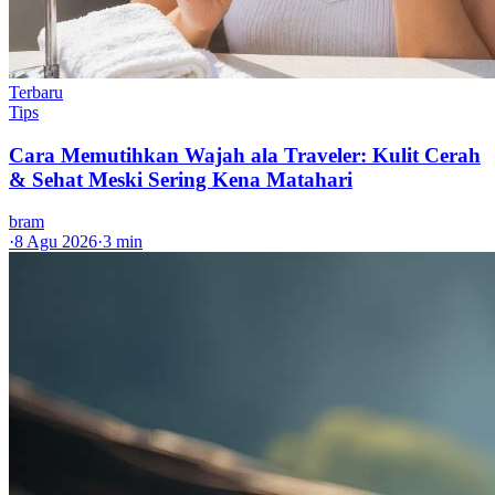
Terbaru
Tips
Cara Memutihkan Wajah ala Traveler: Kulit Cerah
& Sehat Meski Sering Kena Matahari
bram
·
8 Agu 2026
·
3 min