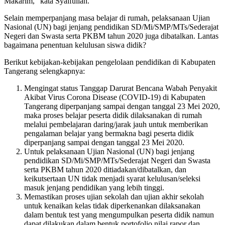
Makarim,” kata Syaifullah.
Selain memperpanjang masa belajar di rumah, pelaksanaan Ujian
Nasional (UN) bagi jenjang pendidikan SD/Mi/SMP/MTs/Sederajat
Negeri dan Swasta serta PKBM tahun 2020 juga dibatalkan. Lantas
bagaimana penentuan kelulusan siswa didik?
Berikut kebijakan-kebijakan pengelolaan pendidikan di Kabupaten
Tangerang selengkapnya:
Mengingat status Tanggap Darurat Bencana Wabah Penyakit
Akibat Virus Corona Disease (COVID-19) di Kabupaten
Tangerang diperpanjang sampai dengan tanggal 23 Mei 2020,
maka proses belajar peserta didik dilaksanakan di rumah
melalui pembelajaran daring/jarak jauh untuk memberikan
pengalaman belajar yang bermakna bagi peserta didik
diperpanjang sampai dengan tanggal 23 Mei 2020.
Untuk pelaksanaan Ujian Nasional (UN) bagi jenjang
pendidikan SD/Mi/SMP/MTs/Sederajat Negeri dan Swasta
serta PKBM tahun 2020 ditiadakan/dibatalkan, dan
keikutsertaan UN tidak menjadi syarat kelulusan/seleksi
masuk jenjang pendidikan yang lebih tinggi.
Memastikan proses ujian sekolah dan ujian akhir sekolah
untuk kenaikan kelas tidak diperkenankan dilaksanakan
dalam bentuk test yang mengumpulkan peserta didik namun
dapat dilakukan dalam bentuk portofolio nilai rapor dan