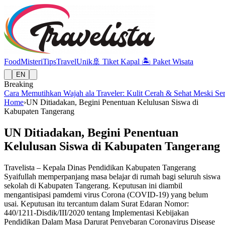
Food
Misteri
Tips
Travel
Unik
🚢
Tiket Kapal
🏝️
Paket Wisata
EN
Breaking
Cara Memutihkan Wajah ala Traveler: Kulit Cerah & Sehat Meski Se
Home
›
UN Ditiadakan, Begini Penentuan Kelulusan Siswa di
Kabupaten Tangerang
UN Ditiadakan, Begini Penentuan
Kelulusan Siswa di Kabupaten Tangerang
Travelista – Kepala Dinas Pendidikan Kabupaten Tangerang
Syaifullah memperpanjang masa belajar di rumah bagi seluruh siswa
sekolah di Kabupaten Tangerang. Keputusan ini diambil
mengantisipasi pamdemi virus Corona (COVID-19) yang belum
usai. Keputusan itu tercantum dalam Surat Edaran Nomor:
440/1211-Disdik/III/2020 tentang Implementasi Kebijakan
Pendidikan Dalam Masa Darurat Penyebaran Coronavirus Disease