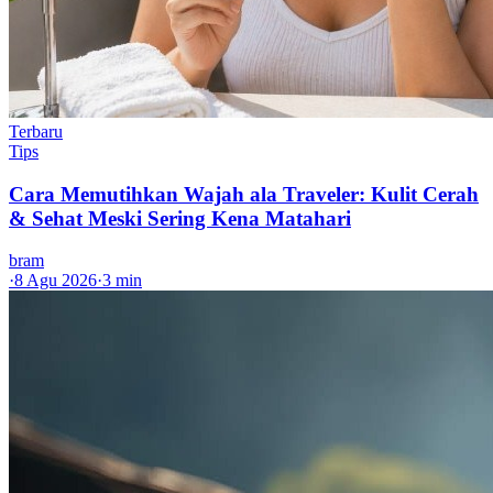
Terbaru
Tips
Cara Memutihkan Wajah ala Traveler: Kulit Cerah
& Sehat Meski Sering Kena Matahari
bram
·
8 Agu 2026
·
3 min