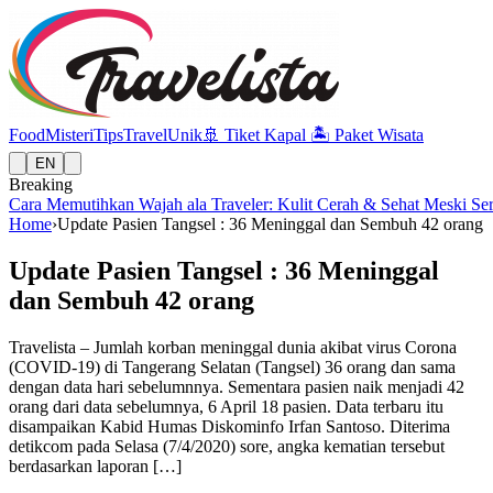
Food
Misteri
Tips
Travel
Unik
🚢
Tiket Kapal
🏝️
Paket Wisata
EN
Breaking
Cara Memutihkan Wajah ala Traveler: Kulit Cerah & Sehat Meski Se
Home
›
Update Pasien Tangsel : 36 Meninggal dan Sembuh 42 orang
Update Pasien Tangsel : 36 Meninggal
dan Sembuh 42 orang
Travelista – Jumlah korban meninggal dunia akibat virus Corona
(COVID-19) di Tangerang Selatan (Tangsel) 36 orang dan sama
dengan data hari sebelumnnya. Sementara pasien naik menjadi 42
orang dari data sebelumnya, 6 April 18 pasien. Data terbaru itu
disampaikan Kabid Humas Diskominfo Irfan Santoso. Diterima
detikcom pada Selasa (7/4/2020) sore, angka kematian tersebut
berdasarkan laporan […]