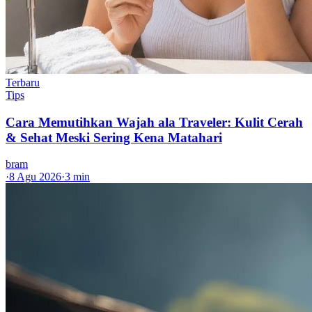
Terbaru
Tips
Cara Memutihkan Wajah ala Traveler: Kulit Cerah
& Sehat Meski Sering Kena Matahari
bram
·
8 Agu 2026
·
3 min