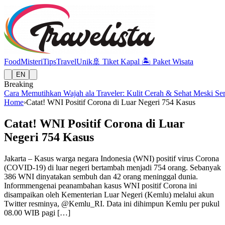
Food
Misteri
Tips
Travel
Unik
🚢
Tiket Kapal
🏝️
Paket Wisata
EN
Breaking
Cara Memutihkan Wajah ala Traveler: Kulit Cerah & Sehat Meski Se
Home
›
Catat! WNI Positif Corona di Luar Negeri 754 Kasus
Catat! WNI Positif Corona di Luar
Negeri 754 Kasus
Jakarta – Kasus warga negara Indonesia (WNI) positif virus Corona
(COVID-19) di luar negeri bertambah menjadi 754 orang. Sebanyak
386 WNI dinyatakan sembuh dan 42 orang meninggal dunia.
Informmengenai peanambahan kasus WNI positif Corona ini
disampaikan oleh Kementerian Luar Negeri (Kemlu) melalui akun
Twitter resminya, @Kemlu_RI. Data ini dihimpun Kemlu per pukul
08.00 WIB pagi […]