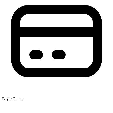
Bayar Online