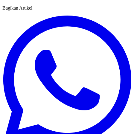
Bagikan Artikel