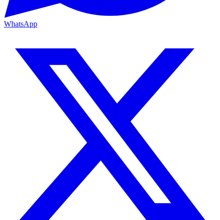
WhatsApp