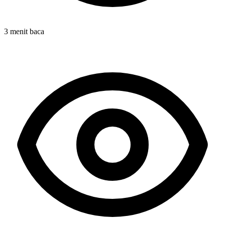
3 menit baca