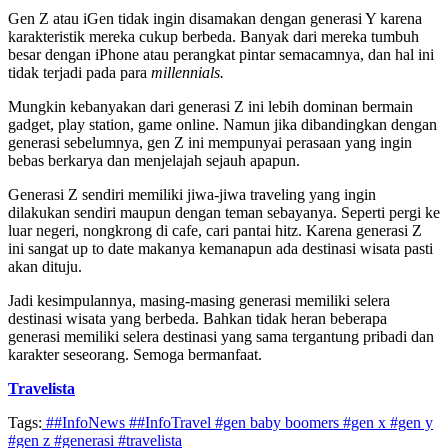
Gen Z atau iGen tidak ingin disamakan dengan generasi Y karena
karakteristik mereka cukup berbeda. Banyak dari mereka tumbuh
besar dengan iPhone atau perangkat pintar semacamnya, dan hal ini
tidak terjadi pada para
millennials.
Mungkin kebanyakan dari generasi Z ini lebih dominan bermain
gadget, play station, game online. Namun jika dibandingkan dengan
generasi sebelumnya, gen Z ini mempunyai perasaan yang ingin
bebas berkarya dan menjelajah sejauh apapun.
Generasi Z sendiri memiliki jiwa-jiwa traveling yang ingin
dilakukan sendiri maupun dengan teman sebayanya. Seperti pergi ke
luar negeri, nongkrong di cafe, cari pantai hitz. Karena generasi Z
ini sangat up to date makanya kemanapun ada destinasi wisata pasti
akan dituju.
Jadi kesimpulannya, masing-masing generasi memiliki selera
destinasi wisata yang berbeda. Bahkan tidak heran beberapa
generasi memiliki selera destinasi yang sama tergantung pribadi dan
karakter seseorang. Semoga bermanfaat.
Travelista
Tags:
##InfoNews
##InfoTravel
#gen baby boomers
#gen x
#gen y
#gen z
#generasi
#travelista