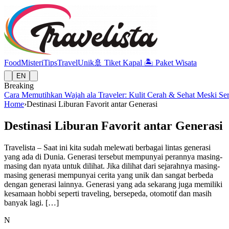
Food
Misteri
Tips
Travel
Unik
🚢
Tiket Kapal
🏝️
Paket Wisata
EN
Breaking
Cara Memutihkan Wajah ala Traveler: Kulit Cerah & Sehat Meski Se
Home
›
Destinasi Liburan Favorit antar Generasi
Destinasi Liburan Favorit antar Generasi
Travelista – Saat ini kita sudah melewati berbagai lintas generasi
yang ada di Dunia. Generasi tersebut mempunyai perannya masing-
masing dan nyata untuk dilihat. Jika dilihat dari sejarahnya masing-
masing generasi mempunyai cerita yang unik dan sangat berbeda
dengan generasi lainnya. Generasi yang ada sekarang juga memiliki
kesamaan hobbi seperti traveling, bersepeda, otomotif dan masih
banyak lagi. […]
N