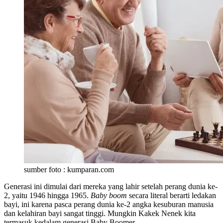
sumber foto : kumparan.com
Generasi ini dimulai dari mereka yang lahir setelah perang dunia ke-
2, yaitu 1946 hingga 1965.
Baby boom
secara literal berarti ledakan
bayi, ini karena pasca perang dunia ke-2 angka kesuburan manusia
dan kelahiran bayi sangat tinggi. Mungkin Kakek Nenek kita
termasuk kedalam generasi Baby Boomer.