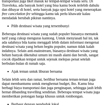
transportasi juga tiket masuk ke tempat-tempat wisata seru. Di
Traveloka, ada banyak hotel yang bisa kamu book terlebih dahulu
dan dibayar di hotel, serta banyak juga opsi hotel yang menerapkan
free cancelation fee
sehingga kamu tak perlu khawatir kalau
mendadak berubah pikiran nantinya.
Pilih destinasi wisata yang tersembunyi
Beberapa destinasi wisata yang sudah populer biasanya mematok
tarif yang cukup menguras kantong. Untuk menyiasati hal ini, tak
ada salahnya bila kamu menggali lebih dalam informasi mengenai
destinasi wisata yang belum begitu populer, namun tidak kalah
indahnya. Selain anti-mainstream, biasanya destinasi wisata yang
belum banyak diketahui umum ini masih alami dan bersih, sangat
cocok dijadikan tempat untuk sejenak melepas penat setelah
berbulan-bulan di rumah saja.
Ajak teman untuk liburan bersama
Selain lebih seru dan ramai, berlibur bersama teman-teman juga
dapat membantumu untuk menghemat budget, lho. Kamu bisa
berbagi biaya transportasi dan juga penginapan, sehingga jauh lebih
hemat dibanding travelling sendirian. Beberapa tempat wisata juga
memberikan potongan harga khusus untuk rombongan.
Berbaur dengan penduduk lokal