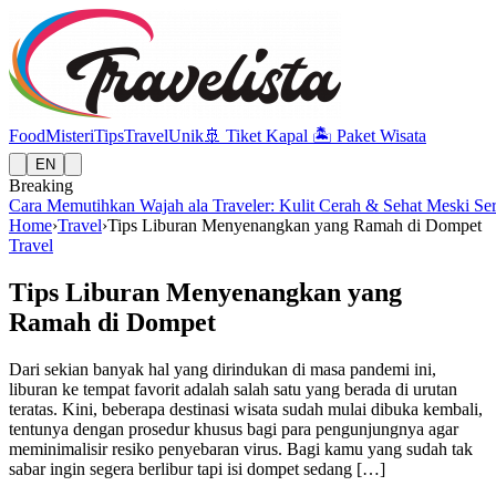
Food
Misteri
Tips
Travel
Unik
🚢
Tiket Kapal
🏝️
Paket Wisata
EN
Breaking
Cara Memutihkan Wajah ala Traveler: Kulit Cerah & Sehat Meski Se
Home
›
Travel
›
Tips Liburan Menyenangkan yang Ramah di Dompet
Travel
Tips Liburan Menyenangkan yang
Ramah di Dompet
Dari sekian banyak hal yang dirindukan di masa pandemi ini,
liburan ke tempat favorit adalah salah satu yang berada di urutan
teratas. Kini, beberapa destinasi wisata sudah mulai dibuka kembali,
tentunya dengan prosedur khusus bagi para pengunjungnya agar
meminimalisir resiko penyebaran virus. Bagi kamu yang sudah tak
sabar ingin segera berlibur tapi isi dompet sedang […]