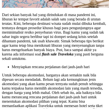
Dari sekian banyak hal yang dirindukan di masa pandemi ini,
liburan ke tempat favorit adalah salah satu yang berada di urutan
teratas. Kini, beberapa destinasi wisata sudah mulai dibuka kembali,
tentunya dengan prosedur khusus bagi para pengunjungnya agar
meminimalisir resiko penyebaran virus. Bagi kamu yang sudah tak
sabar ingin segera berlibur tapi isi dompet sedang krisis setelah
dihantam pandemi, tak usah khawatir. Simak beberapa tips berikut
agar kamu tetap bisa menikmati liburan yang menyenangkan tanpa
harus mengeluarkan banyak biaya. Psst, baca sampai akhir ya
karena ada informasi soal
flash sale Traveloka
yang pasti berguna
sekali untukmu.
Menyiapkan rencana perjalanan dari jauh-jauh hari
Untuk beberapa akomodasi, harganya akan semakin naik bila
dipesan secara mendadak. Belum lagi ada kemungkinan jenis
akomodasi yang akan kamu pesan ternyata sudah penuh sehingga
kamu terpaksa harus memilih akomodasi lain yang masih tersedia,
dengan harga yang lebih mahal. Oleh sebab itu, ada baiknya bila
kamu merancang rencana perjalanan dari jauh-jauh hari untuk
menentukan akomodasi pilihan yang tepat. Kamu bisa
memanfaatkan aplikasi Traveloka untuk memesan hotel serta tiket