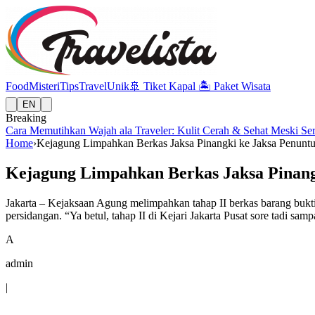
Food
Misteri
Tips
Travel
Unik
🚢
Tiket Kapal
🏝️
Paket Wisata
EN
Breaking
Cara Memutihkan Wajah ala Traveler: Kulit Cerah & Sehat Meski Se
Home
›
Kejagung Limpahkan Berkas Jaksa Pinangki ke Jaksa Penuntut
Kejagung Limpahkan Berkas Jaksa Pinangk
Jakarta – Kejaksaan Agung melimpahkan tahap II berkas barang bukti 
persidangan. “Ya betul, tahap II di Kejari Jakarta Pusat sore tadi 
A
admin
|