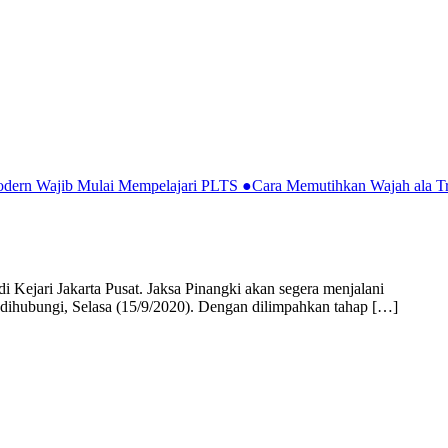
Modern Wajib Mulai Mempelajari PLTS
●
Cara Memutihkan Wajah ala Tr
 Kejari Jakarta Pusat. Jaksa Pinangki akan segera menjalani
at dihubungi, Selasa (15/9/2020). Dengan dilimpahkan tahap […]