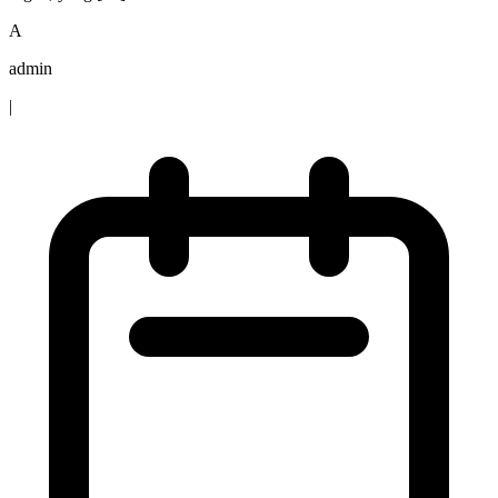
A
admin
|