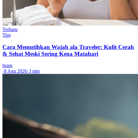
Terbaru
Tips
Cara Memutihkan Wajah ala Traveler: Kulit Cerah
& Sehat Meski Sering Kena Matahari
bram
·
8 Agu 2026
·
3 min