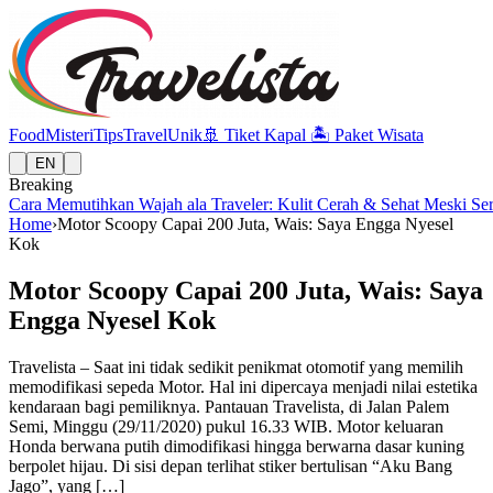
Food
Misteri
Tips
Travel
Unik
🚢
Tiket Kapal
🏝️
Paket Wisata
EN
Breaking
Cara Memutihkan Wajah ala Traveler: Kulit Cerah & Sehat Meski Se
Home
›
Motor Scoopy Capai 200 Juta, Wais: Saya Engga Nyesel
Kok
Motor Scoopy Capai 200 Juta, Wais: Saya
Engga Nyesel Kok
Travelista – Saat ini tidak sedikit penikmat otomotif yang memilih
memodifikasi sepeda Motor. Hal ini dipercaya menjadi nilai estetika
kendaraan bagi pemiliknya. Pantauan Travelista, di Jalan Palem
Semi, Minggu (29/11/2020) pukul 16.33 WIB. Motor keluaran
Honda berwana putih dimodifikasi hingga berwarna dasar kuning
berpolet hijau. Di sisi depan terlihat stiker bertulisan “Aku Bang
Jago”, yang […]