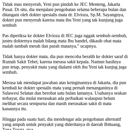
Tidak mau menyerah, Yeni pun pindah ke JEC Menteng, Jakarta
Pusat. Di situ, dia menjalani pengobatan selama beberapa bulan dan
ditangani oleh dokter spesialis mata dr. Elvioza, Sp.M. Sayangnya,
dokter pun menyerah karena mata ibu Yeni yang tak kunjung juga
sembuh
Pas diperiksa ke dokter Elvioza di JEC juga nggak sembuh-sembuh,
justru dokternya malah bilang mata Ibu bandel, dikasih obat mata
malah tambah merah dan parah matanya,” ucapnya.
Tidak hanya dokter mata, dia pun mencoba beralih ke dokter saraf di
Rumah Sakit Tebet, karena merasa sakit kepala. Namun hasilnya
pun tetap, penyakit mata yang dialami oleh ibu Yeni tak kunjug juga
sembuh.
Merasa tak mendapat jawaban atas keinginannya di Jakarta, dia pun
kembali ke dokter spesialis mata yang pernah menanganinya di
Sulawesi Selatan dan berobat satu bulan lamanya. Usahanya seakan
terbayar, dia mulai merasakan ada perbaikan walaupun belum
melihat secara sempurna dan masih merasakan sakit di mata
kanannya itu.
Hingga pada suatu hari, dia mendengar ada pengobatan alternatif
yang ampuh untuk penyakit yang dideritanya di daerah Bittuang,
Tana Toraja. nya.