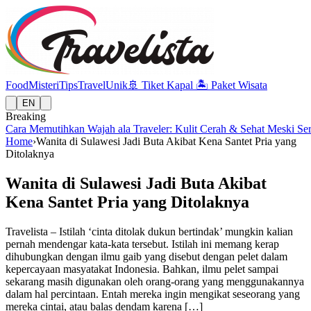
Food
Misteri
Tips
Travel
Unik
🚢
Tiket Kapal
🏝️
Paket Wisata
EN
Breaking
Cara Memutihkan Wajah ala Traveler: Kulit Cerah & Sehat Meski Se
Home
›
Wanita di Sulawesi Jadi Buta Akibat Kena Santet Pria yang
Ditolaknya
Wanita di Sulawesi Jadi Buta Akibat
Kena Santet Pria yang Ditolaknya
Travelista – Istilah ‘cinta ditolak dukun bertindak’ mungkin kalian
pernah mendengar kata-kata tersebut. Istilah ini memang kerap
dihubungkan dengan ilmu gaib yang disebut dengan pelet dalam
kepercayaan masyatakat Indonesia. Bahkan, ilmu pelet sampai
sekarang masih digunakan oleh orang-orang yang menggunakannya
dalam hal percintaan. Entah mereka ingin mengikat seseorang yang
mereka cintai, atau balas dendam karena […]