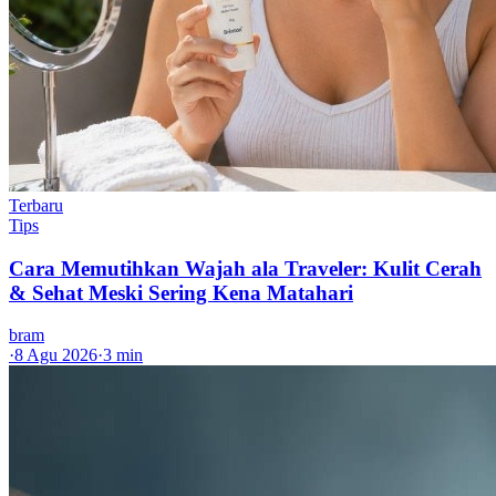
Terbaru
Tips
Cara Memutihkan Wajah ala Traveler: Kulit Cerah
& Sehat Meski Sering Kena Matahari
bram
·
8 Agu 2026
·
3 min