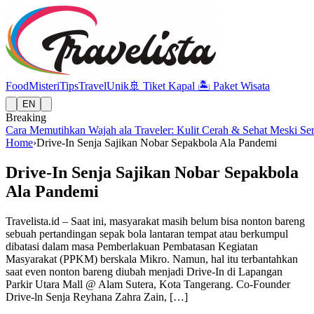
Food
Misteri
Tips
Travel
Unik
🚢
Tiket Kapal
🏝️
Paket Wisata
EN
Breaking
Cara Memutihkan Wajah ala Traveler: Kulit Cerah & Sehat Meski Se
Home
›
Drive-In Senja Sajikan Nobar Sepakbola Ala Pandemi
Drive-In Senja Sajikan Nobar Sepakbola
Ala Pandemi
Travelista.id – Saat ini, masyarakat masih belum bisa nonton bareng
sebuah pertandingan sepak bola lantaran tempat atau berkumpul
dibatasi dalam masa Pemberlakuan Pembatasan Kegiatan
Masyarakat (PPKM) berskala Mikro. Namun, hal itu terbantahkan
saat even nonton bareng diubah menjadi Drive-In di Lapangan
Parkir Utara Mall @ Alam Sutera, Kota Tangerang. Co-Founder
Drive-ln Senja Reyhana Zahra Zain, […]