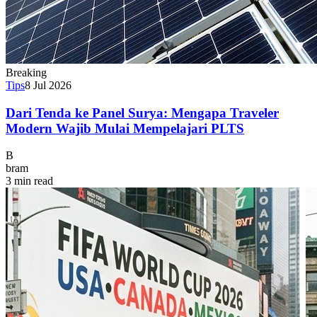
Breaking
Tips
8 Jul 2026
Dari Tenda ke Panel Surya: Mengapa Traveler
Modern Wajib Mulai Mempelajari PLTS
B
bram
3 min read