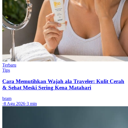
Terbaru
Tips
Cara Memutihkan Wajah ala Traveler: Kulit Cerah
& Sehat Meski Sering Kena Matahari
bram
·
8 Agu 2026
·
3 min