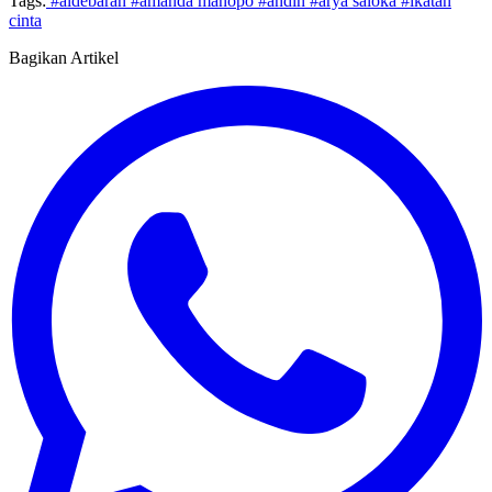
Tags:
#aldebaran
#amanda manopo
#andin
#arya saloka
#ikatan
cinta
Bagikan Artikel