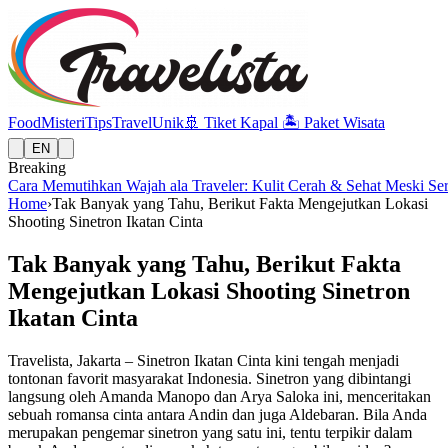
Food
Misteri
Tips
Travel
Unik
🚢
Tiket Kapal
🏝️
Paket Wisata
EN
Breaking
Cara Memutihkan Wajah ala Traveler: Kulit Cerah & Sehat Meski Se
Home
›
Tak Banyak yang Tahu, Berikut Fakta Mengejutkan Lokasi
Shooting Sinetron Ikatan Cinta
Tak Banyak yang Tahu, Berikut Fakta
Mengejutkan Lokasi Shooting Sinetron
Ikatan Cinta
Travelista, Jakarta – Sinetron Ikatan Cinta kini tengah menjadi
tontonan favorit masyarakat Indonesia. Sinetron yang dibintangi
langsung oleh Amanda Manopo dan Arya Saloka ini, menceritakan
sebuah romansa cinta antara Andin dan juga Aldebaran. Bila Anda
merupakan pengemar sinetron yang satu ini, tentu terpikir dalam