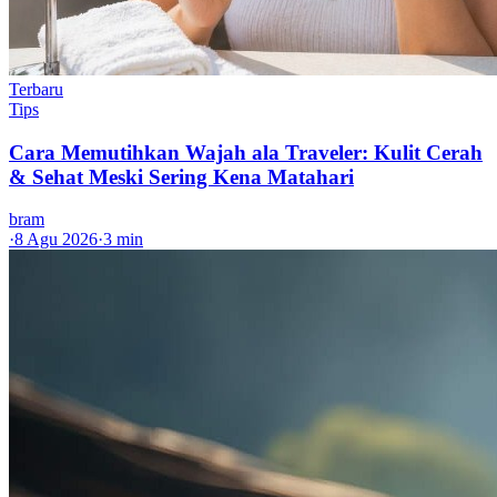
Terbaru
Tips
Cara Memutihkan Wajah ala Traveler: Kulit Cerah
& Sehat Meski Sering Kena Matahari
bram
·
8 Agu 2026
·
3 min