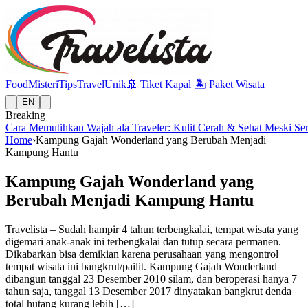
Food
Misteri
Tips
Travel
Unik
🚢
Tiket Kapal
🏝️
Paket Wisata
EN
Breaking
Cara Memutihkan Wajah ala Traveler: Kulit Cerah & Sehat Meski Se
Home
›
Kampung Gajah Wonderland yang Berubah Menjadi
Kampung Hantu
Kampung Gajah Wonderland yang
Berubah Menjadi Kampung Hantu
Travelista – Sudah hampir 4 tahun terbengkalai, tempat wisata yang
digemari anak-anak ini terbengkalai dan tutup secara permanen.
Dikabarkan bisa demikian karena perusahaan yang mengontrol
tempat wisata ini bangkrut/pailit. Kampung Gajah Wonderland
dibangun tanggal 23 Desember 2010 silam, dan beroperasi hanya 7
tahun saja, tanggal 13 Desember 2017 dinyatakan bangkrut denda
total hutang kurang lebih […]