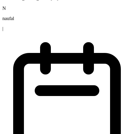
N
naufal
|