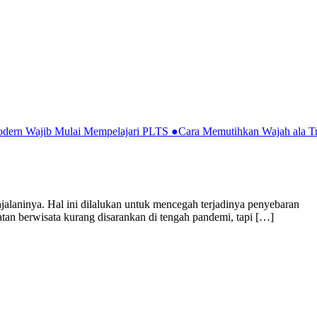
Modern Wajib Mulai Mempelajari PLTS
●
Cara Memutihkan Wajah ala Tr
njalaninya. Hal ini dilalukan untuk mencegah terjadinya penyebaran
atan berwisata kurang disarankan di tengah pandemi, tapi […]