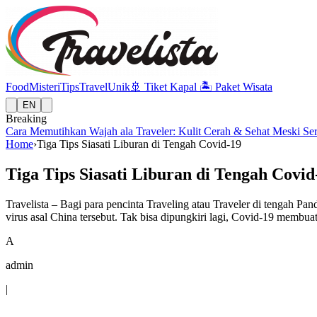
Food
Misteri
Tips
Travel
Unik
🚢
Tiket Kapal
🏝️
Paket Wisata
EN
Breaking
Cara Memutihkan Wajah ala Traveler: Kulit Cerah & Sehat Meski Se
Home
›
Tiga Tips Siasati Liburan di Tengah Covid-19
Tiga Tips Siasati Liburan di Tengah Covid
Travelista – Bagi para pencinta Traveling atau Traveler di tengah P
virus asal China tersebut. Tak bisa dipungkiri lagi, Covid-19 membu
A
admin
|