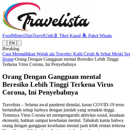
Food
Misteri
Tips
Travel
Unik
🚢
Tiket Kapal
🏝️
Paket Wisata
EN
Breaking
Cara Memutihkan Wajah ala Traveler: Kulit Cerah & Sehat Meski Se
Home
›
Orang Dengan Gangguan mental Beresiko Lebih Tinggi
Terkena Virus Corona, Ini Penyebabnya
Orang Dengan Gangguan mental
Beresiko Lebih Tinggi Terkena Virus
Corona, Ini Penyebabnya
Travelista – Selama awal pandemi dimulai, kasus COVID-19 terus
bertambah setiap harinya dengan jumlah yang semakin tinggi.
Tentunya Virus Corona ini mempengaruhi aktivitas sosial, keadaan
ekonomi, bahkan sampai kesehatan mental. Tahukah kamu bahwa
orang dengan gangguan kesehatan mental jauh lebih rentan terkena