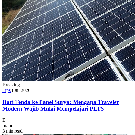
Breaking
Tips
8 Jul 2026
Dari Tenda ke Panel Surya: Mengapa Traveler
Modern Wajib Mulai Mempelajari PLTS
B
bram
3 min read