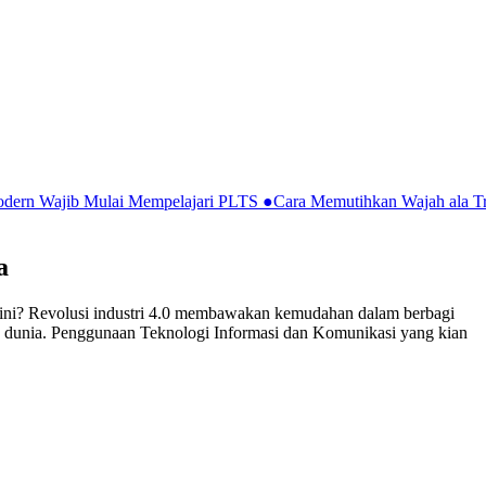
Modern Wajib Mulai Mempelajari PLTS
●
Cara Memutihkan Wajah ala Tr
a
al ini? Revolusi industri 4.0 membawakan kemudahan dalam berbagi
upun dunia. Penggunaan Teknologi Informasi dan Komunikasi yang kian