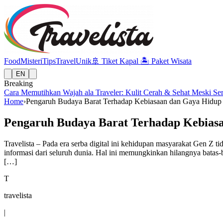
Food
Misteri
Tips
Travel
Unik
🚢
Tiket Kapal
🏝️
Paket Wisata
EN
Breaking
Cara Memutihkan Wajah ala Traveler: Kulit Cerah & Sehat Meski Se
Home
›
Pengaruh Budaya Barat Terhadap Kebiasaan dan Gaya Hidup G
Pengaruh Budaya Barat Terhadap Kebiasa
Travelista – Pada era serba digital ini kehidupan masyarakat Gen Z
informasi dari seluruh dunia. Hal ini memungkinkan hilangnya batas-
[…]
T
travelista
|