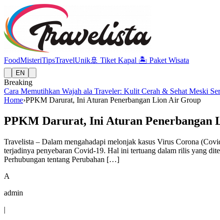
Food
Misteri
Tips
Travel
Unik
🚢
Tiket Kapal
🏝️
Paket Wisata
EN
Breaking
Cara Memutihkan Wajah ala Traveler: Kulit Cerah & Sehat Meski Se
Home
›
PPKM Darurat, Ini Aturan Penerbangan Lion Air Group
PPKM Darurat, Ini Aturan Penerbangan 
Travelista – Dalam mengahadapi melonjak kasus Virus Corona (Covi
terjadinya penyebaran Covid-19. Hal ini tertuang dalam rilis yang d
Perhubungan tentang Perubahan […]
A
admin
|