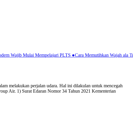
Modern Wajib Mulai Mempelajari PLTS
●
Cara Memutihkan Wajah ala Tr
am melakukan perjalan udara. Hal ini dilakulan untuk mencegah
on Group Air. 1) Surat Edaran Nomor 34 Tahun 2021 Kementerian