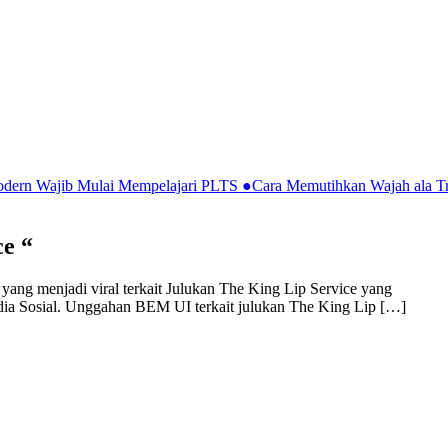
Modern Wajib Mulai Mempelajari PLTS
●
Cara Memutihkan Wajah ala Tr
e “
yang menjadi viral terkait Julukan The King Lip Service yang
dia Sosial. Unggahan BEM UI terkait julukan The King Lip […]