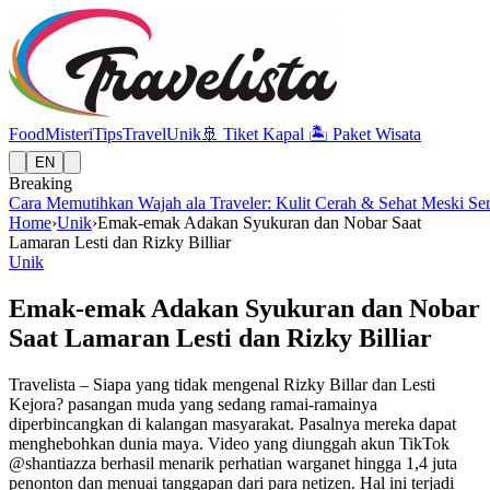
Food
Misteri
Tips
Travel
Unik
🚢
Tiket Kapal
🏝️
Paket Wisata
EN
Breaking
Cara Memutihkan Wajah ala Traveler: Kulit Cerah & Sehat Meski Se
Home
›
Unik
›
Emak-emak Adakan Syukuran dan Nobar Saat
Lamaran Lesti dan Rizky Billiar
Unik
Emak-emak Adakan Syukuran dan Nobar
Saat Lamaran Lesti dan Rizky Billiar
Travelista – Siapa yang tidak mengenal Rizky Billar dan Lesti
Kejora? pasangan muda yang sedang ramai-ramainya
diperbincangkan di kalangan masyarakat. Pasalnya mereka dapat
menghebohkan dunia maya. Video yang diunggah akun TikTok
@shantiazza berhasil menarik perhatian warganet hingga 1,4 juta
penonton dan menuai tanggapan dari para netizen. Hal ini terjadi