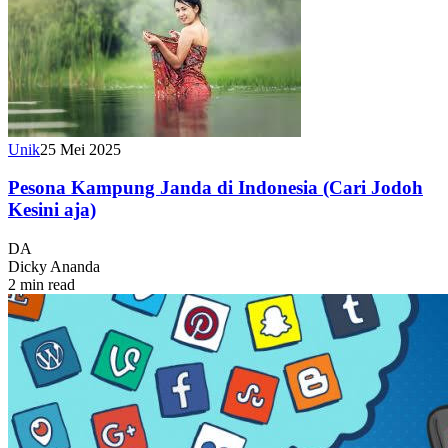
Unik
25 Mei 2025
Pesona Kampung Janda di Indonesia (Cari Jodoh
Kesini aja)
DA
Dicky Ananda
2 min read