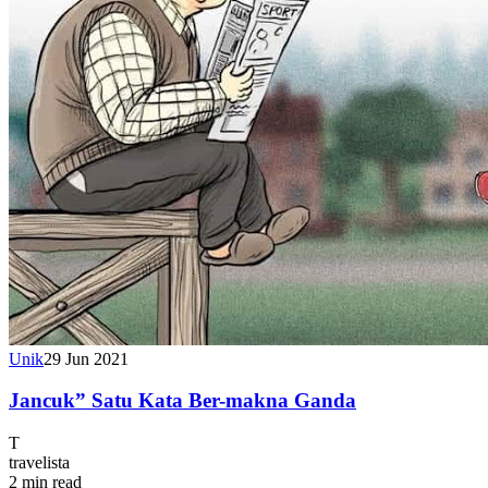
Unik
29 Jun 2021
Jancuk” Satu Kata Ber-makna Ganda
T
travelista
2 min read