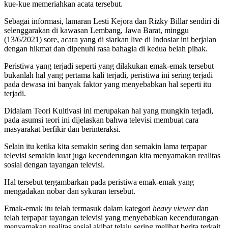
kue-kue memeriahkan acata tersebut.
Sebagai informasi, lamaran Lesti Kejora dan Rizky Billar sendiri di
selenggarakan di kawasan Lembang, Jawa Barat, minggu
(13/6/2021) sore, acara yang di siarkan live di Indosiar ini berjalan
dengan hikmat dan dipenuhi rasa bahagia di kedua belah pihak.
Peristiwa yang terjadi seperti yang dilakukan emak-emak tersebut
bukanlah hal yang pertama kali terjadi, peristiwa ini sering terjadi
pada dewasa ini banyak faktor yang menyebabkan hal seperti itu
terjadi.
Didalam Teori Kultivasi ini merupakan hal yang mungkin terjadi,
pada asumsi teori ini dijelaskan bahwa televisi membuat cara
masyarakat berfikir dan berinteraksi.
Selain itu ketika kita semakin sering dan semakin lama terpapar
televisi semakin kuat juga kecenderungan kita menyamakan realitas
sosial dengan tayangan televisi.
Hal tersebut tergambarkan pada peristiwa emak-emak yang
mengadakan nobar dan sykuran tersebut.
Emak-emak itu telah termasuk dalam kategori
heavy viewer
dan
telah terpapar tayangan televisi yang menyebabkan kecendurangan
menyamakan realitas sosial akibat telalu sering melihat berita terkait