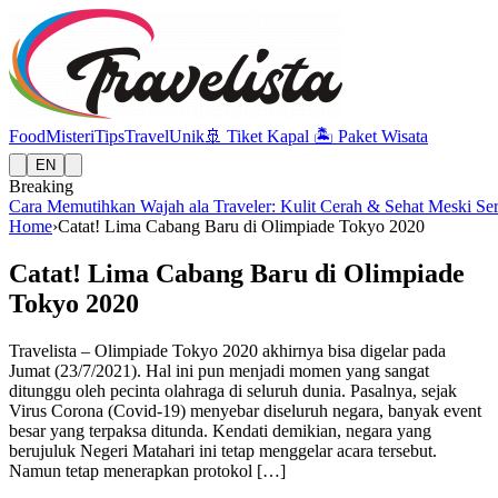
Food
Misteri
Tips
Travel
Unik
🚢
Tiket Kapal
🏝️
Paket Wisata
EN
Breaking
Cara Memutihkan Wajah ala Traveler: Kulit Cerah & Sehat Meski Se
Home
›
Catat! Lima Cabang Baru di Olimpiade Tokyo 2020
Catat! Lima Cabang Baru di Olimpiade
Tokyo 2020
Travelista – Olimpiade Tokyo 2020 akhirnya bisa digelar pada
Jumat (23/7/2021). Hal ini pun menjadi momen yang sangat
ditunggu oleh pecinta olahraga di seluruh dunia. Pasalnya, sejak
Virus Corona (Covid-19) menyebar diseluruh negara, banyak event
besar yang terpaksa ditunda. Kendati demikian, negara yang
berujuluk Negeri Matahari ini tetap menggelar acara tersebut.
Namun tetap menerapkan protokol […]