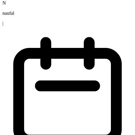
N
naufal
|