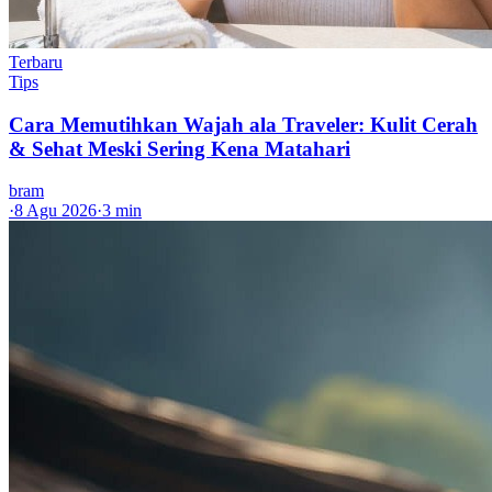
Terbaru
Tips
Cara Memutihkan Wajah ala Traveler: Kulit Cerah
& Sehat Meski Sering Kena Matahari
bram
·
8 Agu 2026
·
3 min