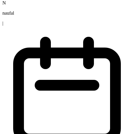
N
naufal
|