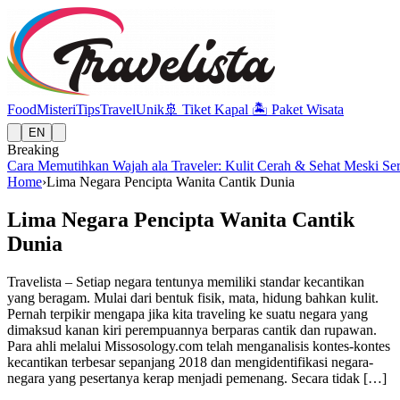
Food
Misteri
Tips
Travel
Unik
🚢
Tiket Kapal
🏝️
Paket Wisata
EN
Breaking
Cara Memutihkan Wajah ala Traveler: Kulit Cerah & Sehat Meski Se
Home
›
Lima Negara Pencipta Wanita Cantik Dunia
Lima Negara Pencipta Wanita Cantik
Dunia
Travelista – Setiap negara tentunya memiliki standar kecantikan
yang beragam. Mulai dari bentuk fisik, mata, hidung bahkan kulit.
Pernah terpikir mengapa jika kita traveling ke suatu negara yang
dimaksud kanan kiri perempuannya berparas cantik dan rupawan.
Para ahli melalui Missosology.com telah menganalisis kontes-kontes
kecantikan terbesar sepanjang 2018 dan mengidentifikasi negara-
negara yang pesertanya kerap menjadi pemenang. Secara tidak […]