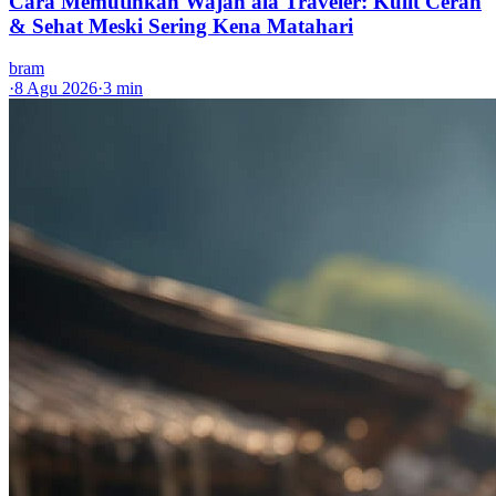
Cara Memutihkan Wajah ala Traveler: Kulit Cerah
& Sehat Meski Sering Kena Matahari
bram
·
8 Agu 2026
·
3 min