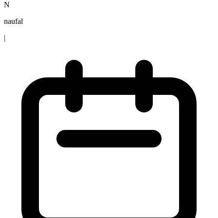
N
naufal
|