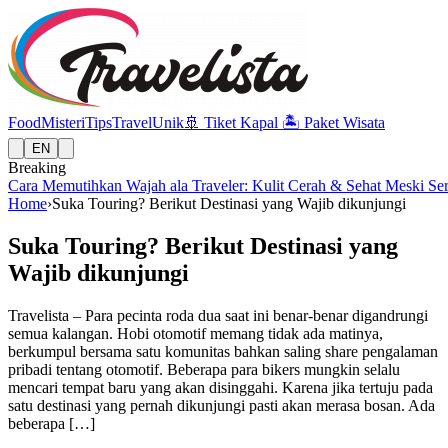
Food
Misteri
Tips
Travel
Unik
🚢
Tiket Kapal
🏝️
Paket Wisata
EN
Breaking
Cara Memutihkan Wajah ala Traveler: Kulit Cerah & Sehat Meski Se
Home
›
Suka Touring? Berikut Destinasi yang Wajib dikunjungi
Suka Touring? Berikut Destinasi yang
Wajib dikunjungi
Travelista – Para pecinta roda dua saat ini benar-benar digandrungi
semua kalangan. Hobi otomotif memang tidak ada matinya,
berkumpul bersama satu komunitas bahkan saling share pengalaman
pribadi tentang otomotif. Beberapa para bikers mungkin selalu
mencari tempat baru yang akan disinggahi. Karena jika tertuju pada
satu destinasi yang pernah dikunjungi pasti akan merasa bosan. Ada
beberapa […]