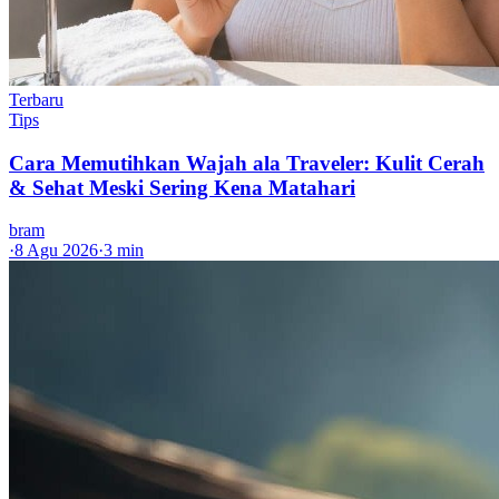
Terbaru
Tips
Cara Memutihkan Wajah ala Traveler: Kulit Cerah
& Sehat Meski Sering Kena Matahari
bram
·
8 Agu 2026
·
3 min