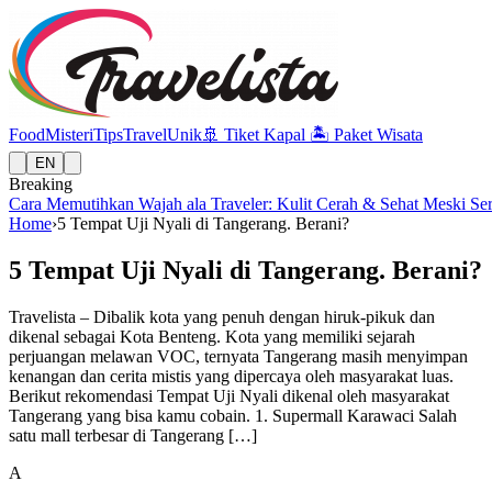
Food
Misteri
Tips
Travel
Unik
🚢
Tiket Kapal
🏝️
Paket Wisata
EN
Breaking
Cara Memutihkan Wajah ala Traveler: Kulit Cerah & Sehat Meski Se
Home
›
5 Tempat Uji Nyali di Tangerang. Berani?
5 Tempat Uji Nyali di Tangerang. Berani?
Travelista – Dibalik kota yang penuh dengan hiruk-pikuk dan
dikenal sebagai Kota Benteng. Kota yang memiliki sejarah
perjuangan melawan VOC, ternyata Tangerang masih menyimpan
kenangan dan cerita mistis yang dipercaya oleh masyarakat luas.
Berikut rekomendasi Tempat Uji Nyali dikenal oleh masyarakat
Tangerang yang bisa kamu cobain. 1. Supermall Karawaci Salah
satu mall terbesar di Tangerang […]
A