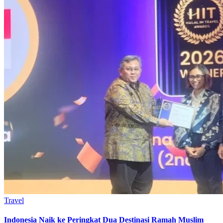
Travel
Indonesia Naik ke Peringkat Dua Destinasi Ramah Muslim