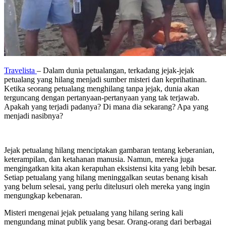
Travelista
– Dalam dunia petualangan, terkadang jejak-jejak
petualang yang hilang menjadi sumber misteri dan keprihatinan.
Ketika seorang petualang menghilang tanpa jejak, dunia akan
terguncang dengan pertanyaan-pertanyaan yang tak terjawab.
Apakah yang terjadi padanya? Di mana dia sekarang? Apa yang
menjadi nasibnya?
Jejak petualang hilang menciptakan gambaran tentang keberanian,
keterampilan, dan ketahanan manusia. Namun, mereka juga
mengingatkan kita akan kerapuhan eksistensi kita yang lebih besar.
Setiap petualang yang hilang meninggalkan seutas benang kisah
yang belum selesai, yang perlu ditelusuri oleh mereka yang ingin
mengungkap kebenaran.
Misteri mengenai jejak petualang yang hilang sering kali
mengundang minat publik yang besar. Orang-orang dari berbagai