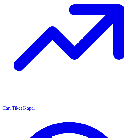
Cari Tiket Kapal