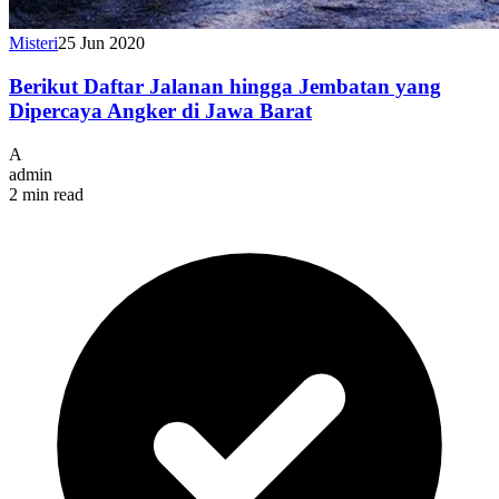
Misteri
25 Jun 2020
Berikut Daftar Jalanan hingga Jembatan yang
Dipercaya Angker di Jawa Barat
A
admin
2 min read