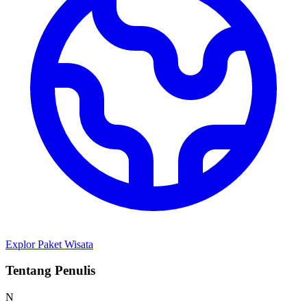
Explor Paket Wisata
Tentang Penulis
N