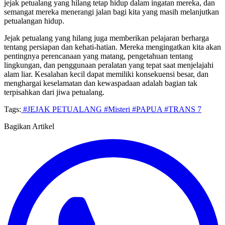
jejak petualang yang hilang tetap hidup dalam ingatan mereka, dan
semangat mereka menerangi jalan bagi kita yang masih melanjutkan
petualangan hidup.
Jejak petualang yang hilang juga memberikan pelajaran berharga
tentang persiapan dan kehati-hatian. Mereka mengingatkan kita akan
pentingnya perencanaan yang matang, pengetahuan tentang
lingkungan, dan penggunaan peralatan yang tepat saat menjelajahi
alam liar. Kesalahan kecil dapat memiliki konsekuensi besar, dan
menghargai keselamatan dan kewaspadaan adalah bagian tak
terpisahkan dari jiwa petualang.
Tags:
#JEJAK PETUALANG
#Misteri
#PAPUA
#TRANS 7
Bagikan Artikel