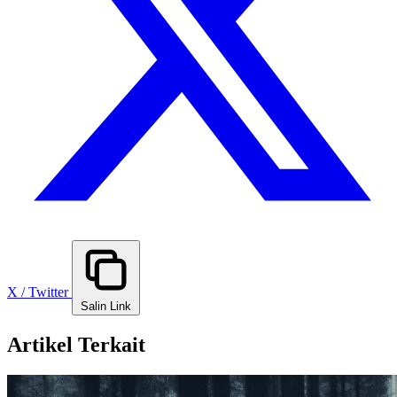
X / Twitter
Salin Link
Artikel Terkait