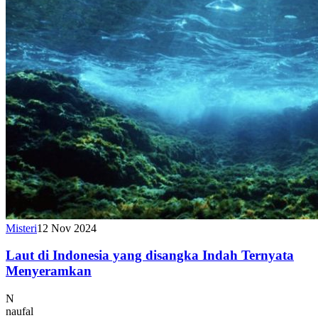
Misteri
12 Nov 2024
Laut di Indonesia yang disangka Indah Ternyata
Menyeramkan
N
naufal