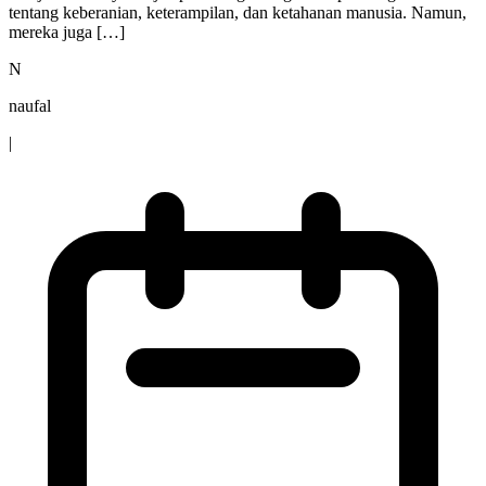
tentang keberanian, keterampilan, dan ketahanan manusia. Namun,
mereka juga […]
N
naufal
|