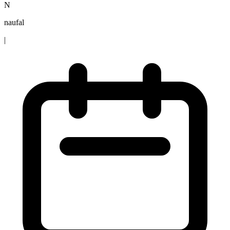
N
naufal
|