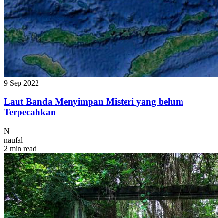
9 Sep 2022
Laut Banda Menyimpan Misteri yang belum
Terpecahkan
N
naufal
2 min read