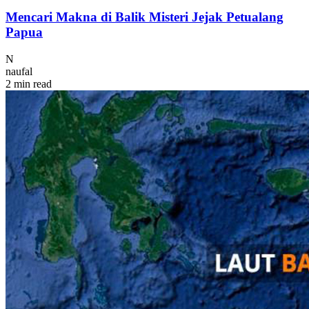
Mencari Makna di Balik Misteri Jejak Petualang
Papua
N
naufal
2 min read