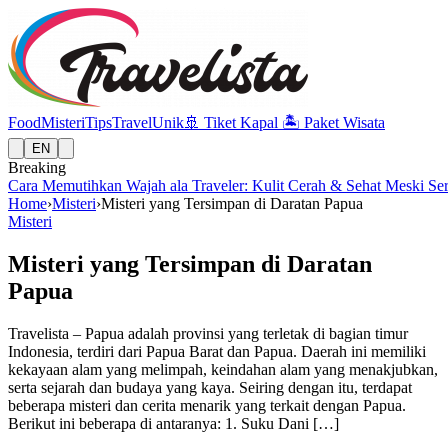
Food
Misteri
Tips
Travel
Unik
🚢
Tiket Kapal
🏝️
Paket Wisata
EN
Breaking
Cara Memutihkan Wajah ala Traveler: Kulit Cerah & Sehat Meski Se
Home
›
Misteri
›
Misteri yang Tersimpan di Daratan Papua
Misteri
Misteri yang Tersimpan di Daratan
Papua
Travelista – Papua adalah provinsi yang terletak di bagian timur
Indonesia, terdiri dari Papua Barat dan Papua. Daerah ini memiliki
kekayaan alam yang melimpah, keindahan alam yang menakjubkan,
serta sejarah dan budaya yang kaya. Seiring dengan itu, terdapat
beberapa misteri dan cerita menarik yang terkait dengan Papua.
Berikut ini beberapa di antaranya: 1. Suku Dani […]