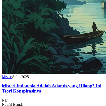
Misteri
8 Jun 2025
Misteri Indonesia Adalah Atlantis yang Hilang? Ini
Teori Konspirasinya
NE
Naufal Elanda