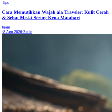
Tips
Cara Memutihkan Wajah ala Traveler: Kulit Cerah
& Sehat Meski Sering Kena Matahari
bram
·
8 Agu 2026
·
3 min