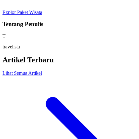
Explor Paket Wisata
Tentang Penulis
T
travelista
Artikel Terbaru
Lihat Semua Artikel