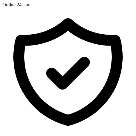
Online 24 Jam