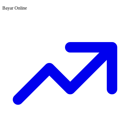
Bayar Online