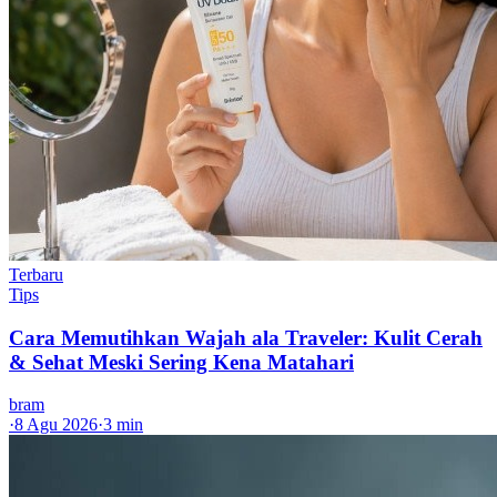
Terbaru
Tips
Cara Memutihkan Wajah ala Traveler: Kulit Cerah
& Sehat Meski Sering Kena Matahari
bram
·
8 Agu 2026
·
3 min