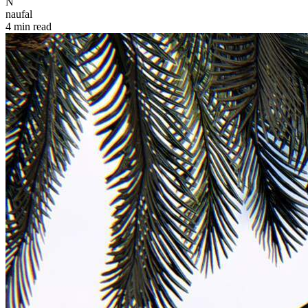
N
naufal
4 min read