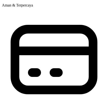
Aman & Terpercaya