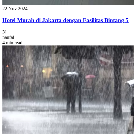
22 Nov 2024
Hotel Murah di Jakarta dengan Fasilitas Bintang 5
N
naufal
4 min read