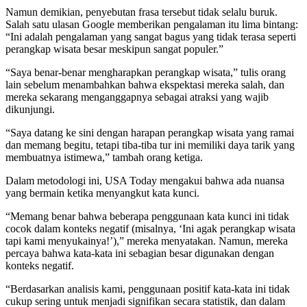
Namun demikian, penyebutan frasa tersebut tidak selalu buruk.
Salah satu ulasan Google memberikan pengalaman itu lima bintang:
“Ini adalah pengalaman yang sangat bagus yang tidak terasa seperti
perangkap wisata besar meskipun sangat populer.”
“Saya benar-benar mengharapkan perangkap wisata,” tulis orang
lain sebelum menambahkan bahwa ekspektasi mereka salah, dan
mereka sekarang menganggapnya sebagai atraksi yang wajib
dikunjungi.
“Saya datang ke sini dengan harapan perangkap wisata yang ramai
dan memang begitu, tetapi tiba-tiba tur ini memiliki daya tarik yang
membuatnya istimewa,” tambah orang ketiga.
Dalam metodologi ini, USA Today mengakui bahwa ada nuansa
yang bermain ketika menyangkut kata kunci.
“Memang benar bahwa beberapa penggunaan kata kunci ini tidak
cocok dalam konteks negatif (misalnya, ‘Ini agak perangkap wisata
tapi kami menyukainya!’),” mereka menyatakan. Namun, mereka
percaya bahwa kata-kata ini sebagian besar digunakan dengan
konteks negatif.
“Berdasarkan analisis kami, penggunaan positif kata-kata ini tidak
cukup sering untuk menjadi signifikan secara statistik, dan dalam