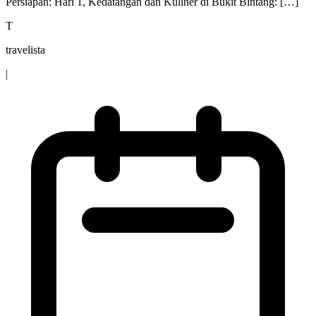
Persiapan: Hari 1, Kedatangan dan Kuliner di Bukit Bintang: […]
T
travelista
|