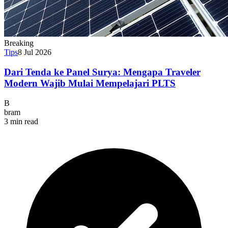
Breaking
Tips
8 Jul 2026
Dari Tenda ke Panel Surya: Mengapa Traveler
Modern Wajib Mulai Mempelajari PLTS
B
bram
3 min read