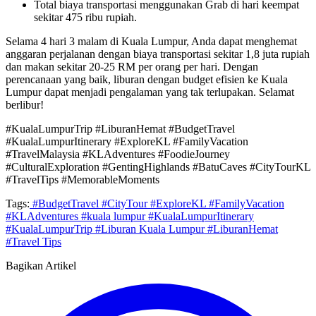
Total biaya transportasi menggunakan Grab di hari keempat
sekitar 475 ribu rupiah.
Selama 4 hari 3 malam di Kuala Lumpur, Anda dapat menghemat
anggaran perjalanan dengan biaya transportasi sekitar 1,8 juta rupiah
dan makan sekitar 20-25 RM per orang per hari. Dengan
perencanaan yang baik, liburan dengan budget efisien ke Kuala
Lumpur dapat menjadi pengalaman yang tak terlupakan. Selamat
berlibur!
#KualaLumpurTrip #LiburanHemat #BudgetTravel
#KualaLumpurItinerary #ExploreKL #FamilyVacation
#TravelMalaysia #KLAdventures #FoodieJourney
#CulturalExploration #GentingHighlands #BatuCaves #CityTourKL
#TravelTips #MemorableMoments
Tags:
#BudgetTravel
#CityTour
#ExploreKL
#FamilyVacation
#KLAdventures
#kuala lumpur
#KualaLumpurItinerary
#KualaLumpurTrip
#Liburan Kuala Lumpur
#LiburanHemat
#Travel Tips
Bagikan Artikel