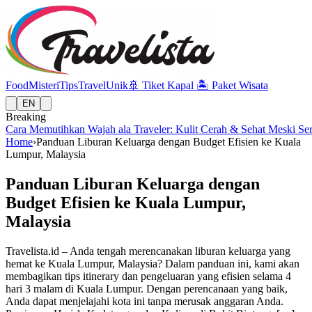
Food
Misteri
Tips
Travel
Unik
🚢
Tiket Kapal
🏝️
Paket Wisata
EN
Breaking
Cara Memutihkan Wajah ala Traveler: Kulit Cerah & Sehat Meski Se
Home
›
Panduan Liburan Keluarga dengan Budget Efisien ke Kuala
Lumpur, Malaysia
Panduan Liburan Keluarga dengan
Budget Efisien ke Kuala Lumpur,
Malaysia
Travelista.id – Anda tengah merencanakan liburan keluarga yang
hemat ke Kuala Lumpur, Malaysia? Dalam panduan ini, kami akan
membagikan tips itinerary dan pengeluaran yang efisien selama 4
hari 3 malam di Kuala Lumpur. Dengan perencanaan yang baik,
Anda dapat menjelajahi kota ini tanpa merusak anggaran Anda.