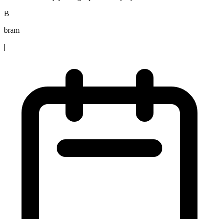
B
bram
|