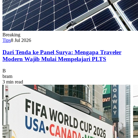
Breaking
Tips
8 Jul 2026
Dari Tenda ke Panel Surya: Mengapa Traveler
Modern Wajib Mulai Mempelajari PLTS
B
bram
3 min read