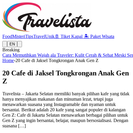
Food
Misteri
Tips
Travel
Unik
🚢
Tiket Kapal
🏝️
Paket Wisata
EN
Breaking
Cara Memutihkan Wajah ala Traveler: Kulit Cerah & Sehat Meski Se
Home
›
20 Cafe di Jaksel Tongkrongan Anak Gen Z
20 Cafe di Jaksel Tongkrongan Anak Gen
Z
Travelista – Jakarta Selatan memiliki banyak pilihan kafe yang tidak
hanya menyajikan makanan dan minuman lezat, tetapi juga
menawarkan suasana yang Instagramable dan nyaman untuk
bersantai. Berikut adalah 20 kafe yang sangat populer di kalangan
Gen Z: Cafe di Jakarta Selatan menawarkan berbagai pilihan untuk
Gen Z yang ingin bersantai, belajar, maupun bersosialisasi. Dengan
suasana […]