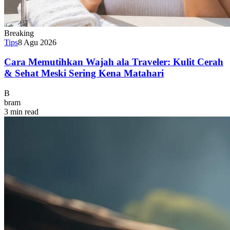
Breaking
Tips
8 Agu 2026
Cara Memutihkan Wajah ala Traveler: Kulit Cerah
& Sehat Meski Sering Kena Matahari
B
bram
3 min read