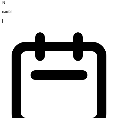
N
naufal
|