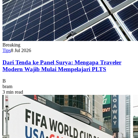
Breaking
Tips
8 Jul 2026
Dari Tenda ke Panel Surya: Mengapa Traveler
Modern Wajib Mulai Mempelajari PLTS
B
bram
3 min read