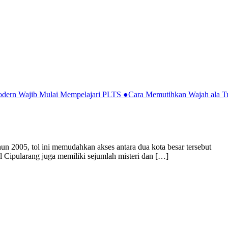
Modern Wajib Mulai Mempelajari PLTS
●
Cara Memutihkan Wajah ala Tr
un 2005, tol ini memudahkan akses antara dua kota besar tersebut
l Cipularang juga memiliki sejumlah misteri dan […]