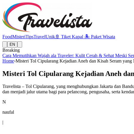
Food
Misteri
Tips
Travel
Unik
🚢
Tiket Kapal
🏝️
Paket Wisata
EN
Breaking
Cara Memutihkan Wajah ala Traveler: Kulit Cerah & Sehat Meski Se
Home
›
Misteri Tol Cipularang Kejadian Aneh dan Kisah Seram yang
Misteri Tol Cipularang Kejadian Aneh d
Travelista – Tol Cipularang, yang menghubungkan Jakarta dan Bandung
dan menjadi jalur utama bagi para pelancong, pengusaha, serta kenda
N
naufal
|