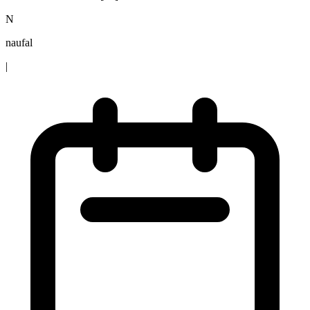
N
naufal
|