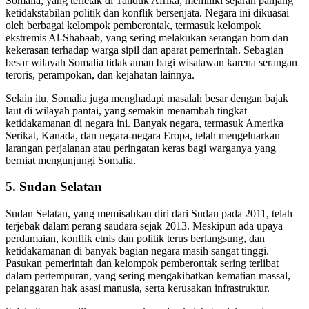
Somalia, yang terletak di Tanduk Afrika, memiliki sejarah panjang
ketidakstabilan politik dan konflik bersenjata. Negara ini dikuasai
oleh berbagai kelompok pemberontak, termasuk kelompok
ekstremis Al-Shabaab, yang sering melakukan serangan bom dan
kekerasan terhadap warga sipil dan aparat pemerintah. Sebagian
besar wilayah Somalia tidak aman bagi wisatawan karena serangan
teroris, perampokan, dan kejahatan lainnya.
Selain itu, Somalia juga menghadapi masalah besar dengan bajak
laut di wilayah pantai, yang semakin menambah tingkat
ketidakamanan di negara ini. Banyak negara, termasuk Amerika
Serikat, Kanada, dan negara-negara Eropa, telah mengeluarkan
larangan perjalanan atau peringatan keras bagi warganya yang
berniat mengunjungi Somalia.
5.
Sudan Selatan
Sudan Selatan, yang memisahkan diri dari Sudan pada 2011, telah
terjebak dalam perang saudara sejak 2013. Meskipun ada upaya
perdamaian, konflik etnis dan politik terus berlangsung, dan
ketidakamanan di banyak bagian negara masih sangat tinggi.
Pasukan pemerintah dan kelompok pemberontak sering terlibat
dalam pertempuran, yang sering mengakibatkan kematian massal,
pelanggaran hak asasi manusia, serta kerusakan infrastruktur.