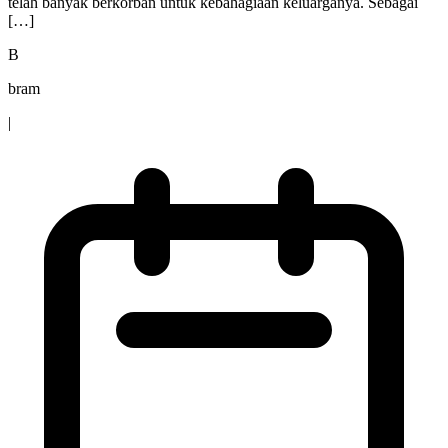
telah banyak berkorban untuk kebahagiaan keluarganya. Sebagai
[…]
B
bram
|