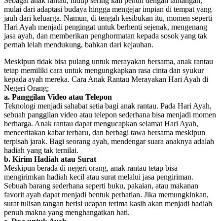
Sebagai anak rantau, hidup sering kali penuh dengan tantangan,
mulai dari adaptasi budaya hingga mengejar impian di tempat yang
jauh dari keluarga. Namun, di tengah kesibukan itu, momen seperti
Hari Ayah menjadi pengingat untuk berhenti sejenak, mengenang
jasa ayah, dan memberikan penghormatan kepada sosok yang tak
pernah lelah mendukung, bahkan dari kejauhan.
Meskipun tidak bisa pulang untuk merayakan bersama, anak rantau
tetap memiliki cara untuk mengungkapkan rasa cinta dan syukur
kepada ayah mereka. Cara Anak Rantau Merayakan Hari Ayah di
Negeri Orang;
a. Panggilan Video atau Telepon
Teknologi menjadi sahabat setia bagi anak rantau. Pada Hari Ayah,
sebuah panggilan video atau telepon sederhana bisa menjadi momen
berharga. Anak rantau dapat mengucapkan selamat Hari Ayah,
menceritakan kabar terbaru, dan berbagi tawa bersama meskipun
terpisah jarak. Bagi seorang ayah, mendengar suara anaknya adalah
hadiah yang tak ternilai.
b. Kirim Hadiah atau Surat
Meskipun berada di negeri orang, anak rantau tetap bisa
mengirimkan hadiah kecil atau surat melalui jasa pengiriman.
Sebuah barang sederhana seperti buku, pakaian, atau makanan
favorit ayah dapat menjadi bentuk perhatian. Jika memungkinkan,
surat tulisan tangan berisi ucapan terima kasih akan menjadi hadiah
penuh makna yang menghangatkan hati.