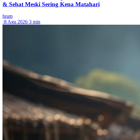
& Sehat Meski Sering Kena Matahari
bram
·
8 Agu 2026
·
3 min