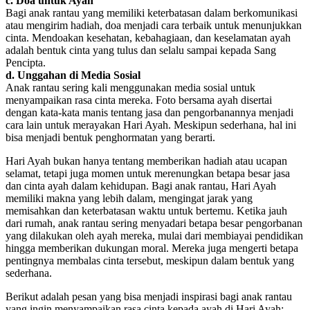
c. Doa untuk Ayah
Bagi anak rantau yang memiliki keterbatasan dalam berkomunikasi
atau mengirim hadiah, doa menjadi cara terbaik untuk menunjukkan
cinta. Mendoakan kesehatan, kebahagiaan, dan keselamatan ayah
adalah bentuk cinta yang tulus dan selalu sampai kepada Sang
Pencipta.
d. Unggahan di Media Sosial
Anak rantau sering kali menggunakan media sosial untuk
menyampaikan rasa cinta mereka. Foto bersama ayah disertai
dengan kata-kata manis tentang jasa dan pengorbanannya menjadi
cara lain untuk merayakan Hari Ayah. Meskipun sederhana, hal ini
bisa menjadi bentuk penghormatan yang berarti.
Hari Ayah bukan hanya tentang memberikan hadiah atau ucapan
selamat, tetapi juga momen untuk merenungkan betapa besar jasa
dan cinta ayah dalam kehidupan. Bagi anak rantau, Hari Ayah
memiliki makna yang lebih dalam, mengingat jarak yang
memisahkan dan keterbatasan waktu untuk bertemu. Ketika jauh
dari rumah, anak rantau sering menyadari betapa besar pengorbanan
yang dilakukan oleh ayah mereka, mulai dari membiayai pendidikan
hingga memberikan dukungan moral. Mereka juga mengerti betapa
pentingnya membalas cinta tersebut, meskipun dalam bentuk yang
sederhana.
Berikut adalah pesan yang bisa menjadi inspirasi bagi anak rantau
yang ingin menyampaikan rasa cinta kepada ayah di Hari Ayah: