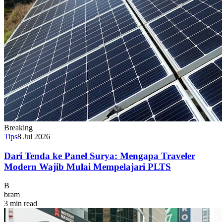
Breaking
Tips
8 Jul 2026
Dari Tenda ke Panel Surya: Mengapa Traveler
Modern Wajib Mulai Mempelajari PLTS
B
bram
3 min read