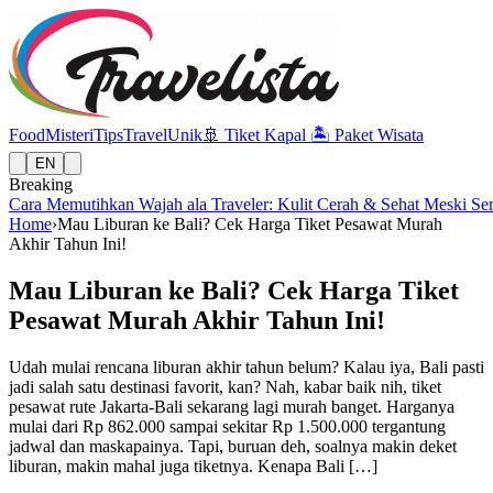
Food
Misteri
Tips
Travel
Unik
🚢
Tiket Kapal
🏝️
Paket Wisata
EN
Breaking
Cara Memutihkan Wajah ala Traveler: Kulit Cerah & Sehat Meski Se
Home
›
Mau Liburan ke Bali? Cek Harga Tiket Pesawat Murah
Akhir Tahun Ini!
Mau Liburan ke Bali? Cek Harga Tiket
Pesawat Murah Akhir Tahun Ini!
Udah mulai rencana liburan akhir tahun belum? Kalau iya, Bali pasti
jadi salah satu destinasi favorit, kan? Nah, kabar baik nih, tiket
pesawat rute Jakarta-Bali sekarang lagi murah banget. Harganya
mulai dari Rp 862.000 sampai sekitar Rp 1.500.000 tergantung
jadwal dan maskapainya. Tapi, buruan deh, soalnya makin deket
liburan, makin mahal juga tiketnya. Kenapa Bali […]