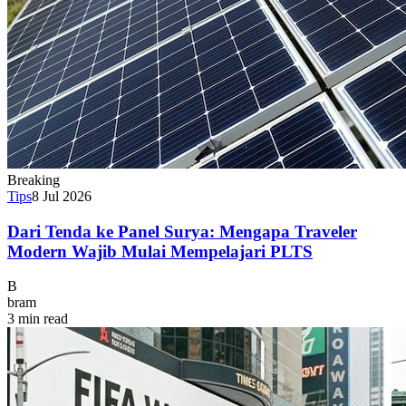
Breaking
Tips
8 Jul 2026
Dari Tenda ke Panel Surya: Mengapa Traveler
Modern Wajib Mulai Mempelajari PLTS
B
bram
3 min read