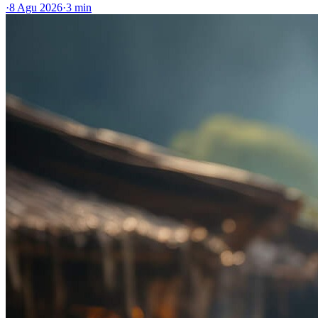
·
8 Agu 2026
·
3 min