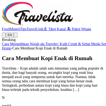
Food
Misteri
Tips
Travel
Unik
🚢
Tiket Kapal
🏝️
Paket Wisata
EN
Breaking
Cara Memutihkan Wajah ala Traveler: Kulit Cerah & Sehat Meski Se
Home
›
Cara Membuat Kopi Enak di Rumah
Cara Membuat Kopi Enak di Rumah
Travelista – Kopi adalah salah satu minuman yang paling populer di
dunia, dan bagi banyak orang, secangkir kopi yang enak bisa
menjadi awal yang sempurna untuk hari mereka. Namun, tidak
semua orang tahu cara membuat kopi yang benar-benar enak.
Seringkali, perbedaan antara kopi yang biasa dan kopi yang luar
biasa terletak pada teknik penyeduhan, kualitas […]
N
naufal