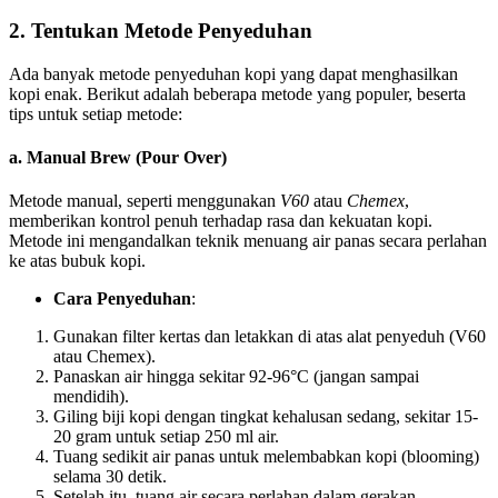
2.
Tentukan Metode Penyeduhan
Ada banyak metode penyeduhan kopi yang dapat menghasilkan
kopi enak. Berikut adalah beberapa metode yang populer, beserta
tips untuk setiap metode:
a.
Manual Brew (Pour Over)
Metode manual, seperti menggunakan
V60
atau
Chemex
,
memberikan kontrol penuh terhadap rasa dan kekuatan kopi.
Metode ini mengandalkan teknik menuang air panas secara perlahan
ke atas bubuk kopi.
Cara Penyeduhan
:
Gunakan filter kertas dan letakkan di atas alat penyeduh (V60
atau Chemex).
Panaskan air hingga sekitar 92-96°C (jangan sampai
mendidih).
Giling biji kopi dengan tingkat kehalusan sedang, sekitar 15-
20 gram untuk setiap 250 ml air.
Tuang sedikit air panas untuk melembabkan kopi (blooming)
selama 30 detik.
Setelah itu, tuang air secara perlahan dalam gerakan