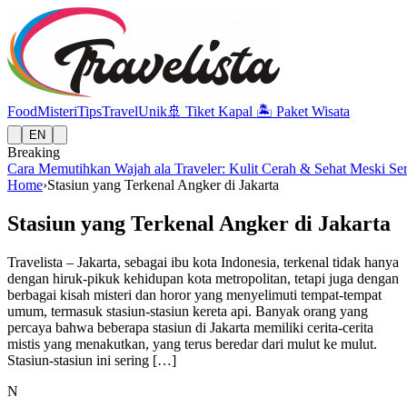
Food
Misteri
Tips
Travel
Unik
🚢
Tiket Kapal
🏝️
Paket Wisata
EN
Breaking
Cara Memutihkan Wajah ala Traveler: Kulit Cerah & Sehat Meski Se
Home
›
Stasiun yang Terkenal Angker di Jakarta
Stasiun yang Terkenal Angker di Jakarta
Travelista – Jakarta, sebagai ibu kota Indonesia, terkenal tidak hanya
dengan hiruk-pikuk kehidupan kota metropolitan, tetapi juga dengan
berbagai kisah misteri dan horor yang menyelimuti tempat-tempat
umum, termasuk stasiun-stasiun kereta api. Banyak orang yang
percaya bahwa beberapa stasiun di Jakarta memiliki cerita-cerita
mistis yang menakutkan, yang terus beredar dari mulut ke mulut.
Stasiun-stasiun ini sering […]
N