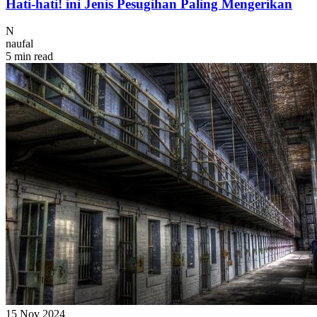
Hati-hati! ini Jenis Pesugihan Paling Mengerikan
N
naufal
5 min read
15 Nov 2024