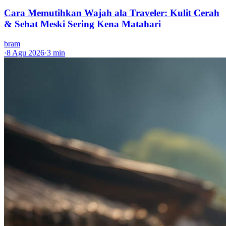
Cara Memutihkan Wajah ala Traveler: Kulit Cerah
& Sehat Meski Sering Kena Matahari
bram
·
8 Agu 2026
·
3 min