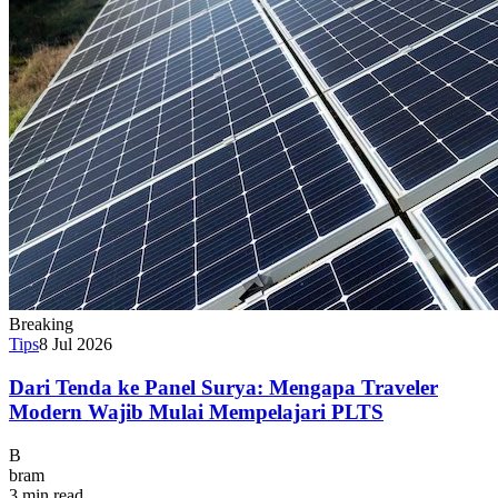
Breaking
Tips
8 Jul 2026
Dari Tenda ke Panel Surya: Mengapa Traveler
Modern Wajib Mulai Mempelajari PLTS
B
bram
3 min read