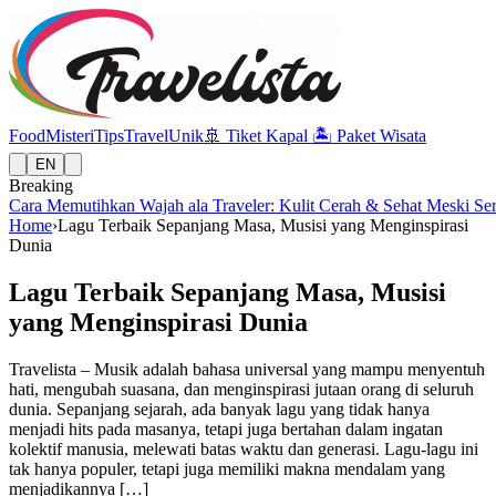
Food
Misteri
Tips
Travel
Unik
🚢
Tiket Kapal
🏝️
Paket Wisata
EN
Breaking
Cara Memutihkan Wajah ala Traveler: Kulit Cerah & Sehat Meski Se
Home
›
Lagu Terbaik Sepanjang Masa, Musisi yang Menginspirasi
Dunia
Lagu Terbaik Sepanjang Masa, Musisi
yang Menginspirasi Dunia
Travelista – Musik adalah bahasa universal yang mampu menyentuh
hati, mengubah suasana, dan menginspirasi jutaan orang di seluruh
dunia. Sepanjang sejarah, ada banyak lagu yang tidak hanya
menjadi hits pada masanya, tetapi juga bertahan dalam ingatan
kolektif manusia, melewati batas waktu dan generasi. Lagu-lagu ini
tak hanya populer, tetapi juga memiliki makna mendalam yang
menjadikannya […]