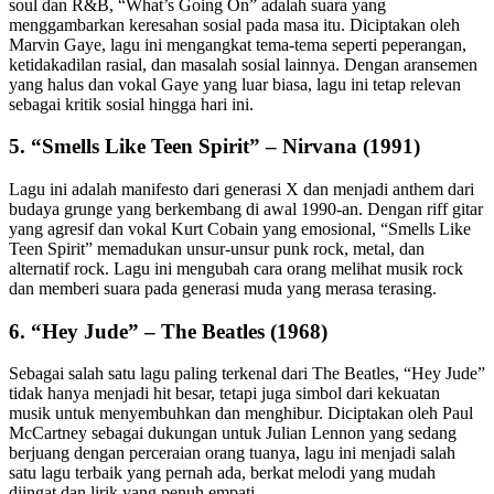
soul dan R&B, “What’s Going On” adalah suara yang
menggambarkan keresahan sosial pada masa itu. Diciptakan oleh
Marvin Gaye, lagu ini mengangkat tema-tema seperti peperangan,
ketidakadilan rasial, dan masalah sosial lainnya. Dengan aransemen
yang halus dan vokal Gaye yang luar biasa, lagu ini tetap relevan
sebagai kritik sosial hingga hari ini.
5.
“Smells Like Teen Spirit” – Nirvana (1991)
Lagu ini adalah manifesto dari generasi X dan menjadi anthem dari
budaya grunge yang berkembang di awal 1990-an. Dengan riff gitar
yang agresif dan vokal Kurt Cobain yang emosional, “Smells Like
Teen Spirit” memadukan unsur-unsur punk rock, metal, dan
alternatif rock. Lagu ini mengubah cara orang melihat musik rock
dan memberi suara pada generasi muda yang merasa terasing.
6.
“Hey Jude” – The Beatles (1968)
Sebagai salah satu lagu paling terkenal dari The Beatles, “Hey Jude”
tidak hanya menjadi hit besar, tetapi juga simbol dari kekuatan
musik untuk menyembuhkan dan menghibur. Diciptakan oleh Paul
McCartney sebagai dukungan untuk Julian Lennon yang sedang
berjuang dengan perceraian orang tuanya, lagu ini menjadi salah
satu lagu terbaik yang pernah ada, berkat melodi yang mudah
diingat dan lirik yang penuh empati.