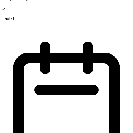
N
naufal
|