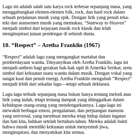
Lagu ini adalah salah satu karya rock terbesar sepanjang masa, yang
menggabungkan elemen-elemen folk, rock, dan hard rock dalam
sebuah perjalanan musik yang epik. Dengan lirik yang penuh teka-
teki dan aransemen musik yang memukau, “Stairway to Heaven”
menjadi simbol dari kejayaan musik rock klasik dan telah
menginspirasi jutaan pendengar di seluruh dunia.
10.
“Respect” – Aretha Franklin (1967)
“Respect” adalah lagu yang mengangkat martabat dan
pemberdayaan wanita. Dinyanyikan oleh Aretha Franklin, lagu ini
menjadi anthem bagi gerakan hak-hak sipil di Amerika Serikat, serta
simbol dari kekuatan suara wanita dalam musik. Dengan vokal yang
sangat kuat dan penuh energi, Aretha Franklin mengubah “Respect”
menjadi lebih dari sekadar lagu—tetapi sebuah deklarasi.
Lagu-lagu terbaik sepanjang masa bukan hanya tentang melodi atau
lirik yang indah, tetapi tentang dampak yang ditinggalkan dalam
kehidupan orang-orang yang mendengarkannya. Lagu-lagu ini
mewakili berbagai emosi, pengalaman, dan perjuangan manusia
yang universal, yang membuat mereka tetap hidup dalam ingatan
dan hati kita, bahkan setelah bertahun-tahun. Mereka adalah bukti
bahwa musik memiliki kekuatan untuk menyentuh jiwa,
menginspirasi, dan menyatukan kita semua.