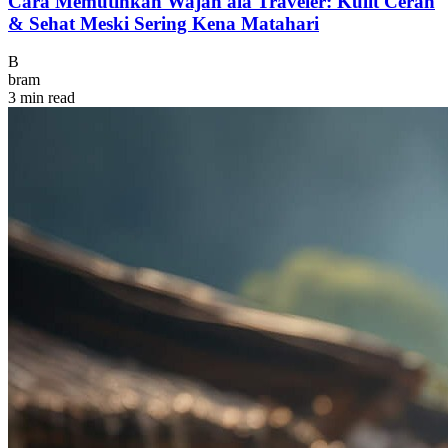
Cara Memutihkan Wajah ala Traveler: Kulit Cerah
& Sehat Meski Sering Kena Matahari
B
bram
3 min read