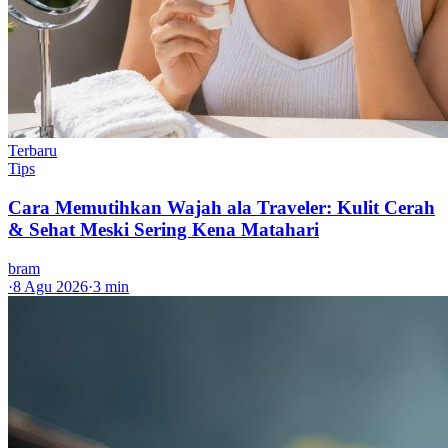
Terbaru
Tips
Cara Memutihkan Wajah ala Traveler: Kulit Cerah
& Sehat Meski Sering Kena Matahari
bram
·
8 Agu 2026
·
3 min