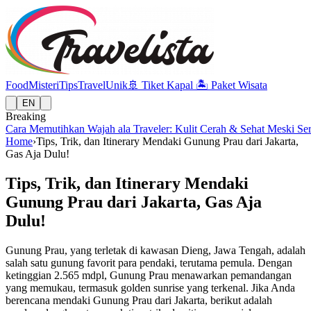
Food
Misteri
Tips
Travel
Unik
🚢
Tiket Kapal
🏝️
Paket Wisata
EN
Breaking
Cara Memutihkan Wajah ala Traveler: Kulit Cerah & Sehat Meski Se
Home
›
Tips, Trik, dan Itinerary Mendaki Gunung Prau dari Jakarta,
Gas Aja Dulu!
Tips, Trik, dan Itinerary Mendaki
Gunung Prau dari Jakarta, Gas Aja
Dulu!
Gunung Prau, yang terletak di kawasan Dieng, Jawa Tengah, adalah
salah satu gunung favorit para pendaki, terutama pemula. Dengan
ketinggian 2.565 mdpl, Gunung Prau menawarkan pemandangan
yang memukau, termasuk golden sunrise yang terkenal. Jika Anda
berencana mendaki Gunung Prau dari Jakarta, berikut adalah