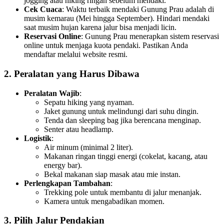
jogging atau hiking ringan sebelum mendaki.
Cek Cuaca
: Waktu terbaik mendaki Gunung Prau adalah di
musim kemarau (Mei hingga September). Hindari mendaki
saat musim hujan karena jalur bisa menjadi licin.
Reservasi Online
: Gunung Prau menerapkan sistem reservasi
online untuk menjaga kuota pendaki. Pastikan Anda
mendaftar melalui website resmi.
2. Peralatan yang Harus Dibawa
Peralatan Wajib
:
Sepatu hiking yang nyaman.
Jaket gunung untuk melindungi dari suhu dingin.
Tenda dan sleeping bag jika berencana menginap.
Senter atau headlamp.
Logistik
:
Air minum (minimal 2 liter).
Makanan ringan tinggi energi (cokelat, kacang, atau
energy bar).
Bekal makanan siap masak atau mie instan.
Perlengkapan Tambahan
:
Trekking pole untuk membantu di jalur menanjak.
Kamera untuk mengabadikan momen.
3. Pilih Jalur Pendakian