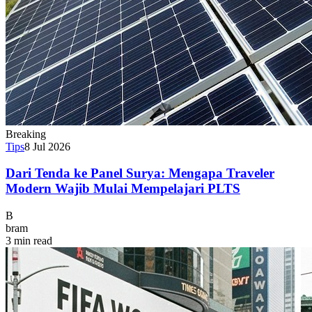
Breaking
Tips
8 Jul 2026
Dari Tenda ke Panel Surya: Mengapa Traveler
Modern Wajib Mulai Mempelajari PLTS
B
bram
3 min read