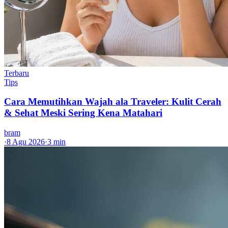
Terbaru
Tips
Cara Memutihkan Wajah ala Traveler: Kulit Cerah
& Sehat Meski Sering Kena Matahari
bram
·
8 Agu 2026
·
3 min