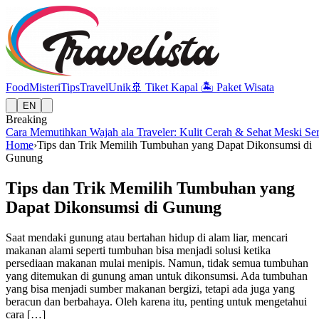
Food
Misteri
Tips
Travel
Unik
🚢
Tiket Kapal
🏝️
Paket Wisata
EN
Breaking
Cara Memutihkan Wajah ala Traveler: Kulit Cerah & Sehat Meski Se
Home
›
Tips dan Trik Memilih Tumbuhan yang Dapat Dikonsumsi di
Gunung
Tips dan Trik Memilih Tumbuhan yang
Dapat Dikonsumsi di Gunung
Saat mendaki gunung atau bertahan hidup di alam liar, mencari
makanan alami seperti tumbuhan bisa menjadi solusi ketika
persediaan makanan mulai menipis. Namun, tidak semua tumbuhan
yang ditemukan di gunung aman untuk dikonsumsi. Ada tumbuhan
yang bisa menjadi sumber makanan bergizi, tetapi ada juga yang
beracun dan berbahaya. Oleh karena itu, penting untuk mengetahui
cara […]