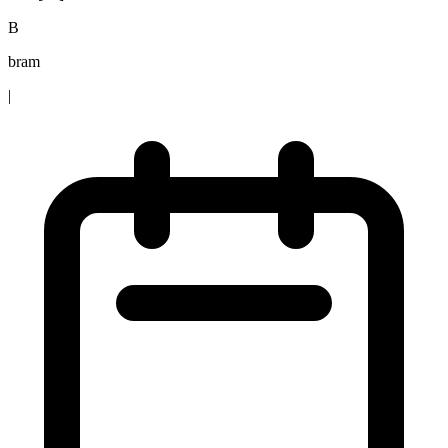
B
bram
|