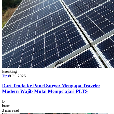
Breaking
Tips
8 Jul 2026
Dari Tenda ke Panel Surya: Mengapa Traveler
Modern Wajib Mulai Mempelajari PLTS
B
bram
3 min read