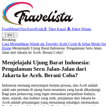
Food
Misteri
Tips
Travel
Unik
🚢
Tiket Kapal
🏝️
Paket Wisata
EN
Breaking
Cara Memutihkan Wajah ala Traveler: Kulit Cerah & Sehat Meski Se
Home
›
Menjelajahi Ujung Barat Indonesia: Pengalaman Seru Jalan-
Jalan dari Jakarta ke Aceh. Berani Coba?
Menjelajahi Ujung Barat Indonesia:
Pengalaman Seru Jalan-Jalan dari
Jakarta ke Aceh. Berani Coba?
Indonesia memang menyimpan berjuta pesona, dan Aceh adalah
salah satu permata di ujung barat nusantara yang layak dikunjungi.
Bagi para pelancong yang ingin merasakan perpaduan budaya,
alam, sejarah, dan kuliner yang unik, perjalanan dari Jakarta ke
Aceh adalah petualangan yang menantang sekaligus memuaskan.