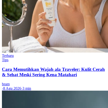
Terbaru
Tips
Cara Memutihkan Wajah ala Traveler: Kulit Cerah
& Sehat Meski Sering Kena Matahari
bram
·
8 Agu 2026
·
3 min