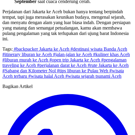
September
saat cuaca cenderung cerah.
Perjalanan dari Jakarta ke Aceh bukan hanya tentang berpindah
tempat, tapi juga merasakan keunikan budaya, mengenal sejarah,
dan menyatu dengan alam yang luar biasa indah. Dengan persiapan
yang matang dan semangat petualangan, kamu akan membawa
pulang pengalaman yang tak terlupakan dari ujung barat Indonesia
ini.
Tags:
#backpacker Jakarta ke Aceh
#destinasi wisata Banda Aceh
#itinerary liburan ke Aceh
#jalan-jalan ke Aceh
#kuliner khas Aceh
#liburan murah ke Aceh
#open trip Jakarta ke Aceh
#pengalaman
traveling ke Aceh
#perjalanan darat ke Aceh
#rute Jakarta ke Aceh
#Sabang dan Kilometer Nol
#tips liburan ke Pulau Weh
#wisata
Aceh terbaru
#wisata halal Aceh
#wisata sejarah tsunami Aceh
Bagikan Artikel