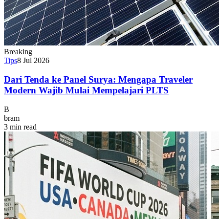
Breaking
Tips
8 Jul 2026
Dari Tenda ke Panel Surya: Mengapa Traveler
Modern Wajib Mulai Mempelajari PLTS
B
bram
3 min read