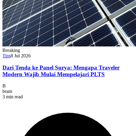
Breaking
Tips
8 Jul 2026
Dari Tenda ke Panel Surya: Mengapa Traveler
Modern Wajib Mulai Mempelajari PLTS
B
bram
3 min read