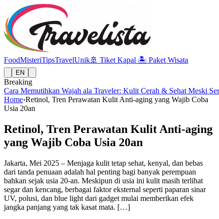
Food
Misteri
Tips
Travel
Unik
🚢
Tiket Kapal
🏝️
Paket Wisata
EN
Breaking
Cara Memutihkan Wajah ala Traveler: Kulit Cerah & Sehat Meski Se
Home
›
Retinol, Tren Perawatan Kulit Anti-aging yang Wajib Coba
Usia 20an
Retinol, Tren Perawatan Kulit Anti-aging
yang Wajib Coba Usia 20an
Jakarta, Mei 2025 – Menjaga kulit tetap sehat, kenyal, dan bebas
dari tanda penuaan adalah hal penting bagi banyak perempuan
bahkan sejak usia 20-an. Meskipun di usia ini kulit masih terlihat
segar dan kencang, berbagai faktor eksternal seperti paparan sinar
UV, polusi, dan blue light dari gadget mulai memberikan efek
jangka panjang yang tak kasat mata. […]