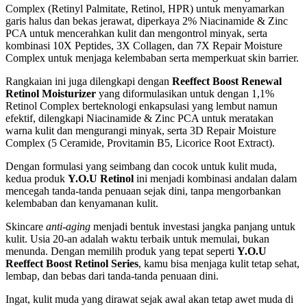
Complex (Retinyl Palmitate, Retinol, HPR) untuk menyamarkan
garis halus dan bekas jerawat, diperkaya 2% Niacinamide & Zinc
PCA untuk mencerahkan kulit dan mengontrol minyak, serta
kombinasi 10X Peptides, 3X Collagen, dan 7X Repair Moisture
Complex untuk menjaga kelembaban serta memperkuat skin barrier.
Rangkaian ini juga dilengkapi dengan
Reeffect Boost Renewal
Retinol Moisturizer
yang diformulasikan untuk dengan 1,1%
Retinol Complex berteknologi enkapsulasi yang lembut namun
efektif, dilengkapi Niacinamide & Zinc PCA untuk meratakan
warna kulit dan mengurangi minyak, serta 3D Repair Moisture
Complex (5 Ceramide, Provitamin B5, Licorice Root Extract).
Dengan formulasi yang seimbang dan cocok untuk kulit muda,
kedua produk
Y.O.U Retinol
ini menjadi kombinasi andalan dalam
mencegah tanda-tanda penuaan sejak dini, tanpa mengorbankan
kelembaban dan kenyamanan kulit.
Skincare
anti-aging
menjadi bentuk investasi jangka panjang untuk
kulit. Usia 20-an adalah waktu terbaik untuk memulai, bukan
menunda. Dengan memilih produk yang tepat seperti
Y.O.U
Reeffect Boost Retinol Series
, kamu bisa menjaga kulit tetap sehat,
lembap, dan bebas dari tanda-tanda penuaan dini.
Ingat, kulit muda yang dirawat sejak awal akan tetap awet muda di