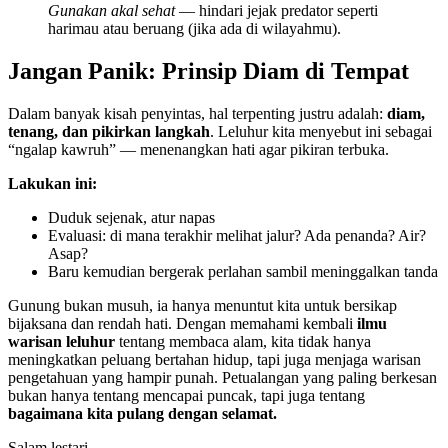
Gunakan akal sehat
— hindari jejak predator seperti
harimau atau beruang (jika ada di wilayahmu).
Jangan Panik: Prinsip Diam di Tempat
Dalam banyak kisah penyintas, hal terpenting justru adalah:
diam,
tenang, dan pikirkan langkah
. Leluhur kita menyebut ini sebagai
“ngalap kawruh” — menenangkan hati agar pikiran terbuka.
Lakukan ini:
Duduk sejenak, atur napas
Evaluasi: di mana terakhir melihat jalur? Ada penanda? Air?
Asap?
Baru kemudian bergerak perlahan sambil meninggalkan tanda
Gunung bukan musuh, ia hanya menuntut kita untuk bersikap
bijaksana dan rendah hati. Dengan memahami kembali
ilmu
warisan leluhur
tentang membaca alam, kita tidak hanya
meningkatkan peluang bertahan hidup, tapi juga menjaga warisan
pengetahuan yang hampir punah. Petualangan yang paling berkesan
bukan hanya tentang mencapai puncak, tapi juga tentang
bagaimana kita pulang dengan selamat.
Salam lestari.