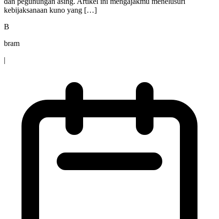
dan pegunungan asing. Artikel ini mengajakmu menelusuri
kebijaksanaan kuno yang […]
B
bram
|