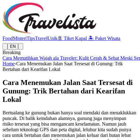
Food
Misteri
Tips
Travel
Unik
🚢
Tiket Kapal
🏝️
Paket Wisata
EN
Breaking
Cara Memutihkan Wajah ala Traveler: Kulit Cerah & Sehat Meski Se
Home
›
Cara Menemukan Jalan Saat Tersesat di Gunung: Trik
Bertahan dari Kearifan Lokal
Cara Menemukan Jalan Saat Tersesat di
Gunung: Trik Bertahan dari Kearifan
Lokal
Bertualang ke gunung bukan hanya soal mendaki dan menaklukkan
puncak. Di balik keindahan alamnya, gunung juga menyimpan
risiko tersesat yang bisa mengancam keselamatan. Namun jauh
sebelum teknologi GPS dan peta digital, leluhur kita sudah punya
cara untuk bertahan dan menemukan jalan keluar dari hutan lebat